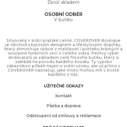
Zboží skladem
OSOBNÍ ODBĚR
V butiku
Situovaný v srdci pražské Letné, COVEROVER Boutique
je obchod s bytovým designem a lifestylovými doplňky,
který zhmotňuje radost z maličkostí i potřebu krásných a
současně funkčních věcí z celého světa. Pečlivý výběr
dodavatelů je základem celé filozofie butiku, který si
zakládá na původu každého kousku. Ty vypráví
zákazníkovi příběh nejen o svém vzniku, ale už přímo v
COVEROVER naznačují, jaké místo mohou mít v životě
každého z nás.
UŽITEČNÉ ODKAZY
Kontakt
Platba a doprava
Odstoupení od smlouvy a reklamace