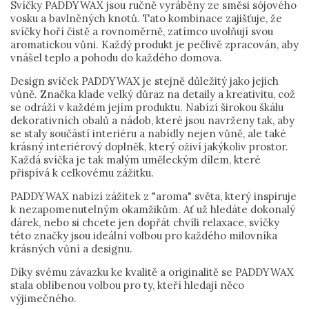
Svíčky PADDYWAX jsou ručně vyráběny ze směsi sójového
vosku a bavlněných knotů. Tato kombinace zajišťuje, že
svíčky hoří čistě a rovnoměrně, zatímco uvolňují svou
aromatickou vůni. Každý produkt je pečlivě zpracován, aby
vnášel teplo a pohodu do každého domova.
Design svíček PADDYWAX je stejně důležitý jako jejich
vůně. Značka klade velký důraz na detaily a kreativitu, což
se odráží v každém jejím produktu. Nabízí širokou škálu
dekorativních obalů a nádob, které jsou navrženy tak, aby
se staly součástí interiéru a nabídly nejen vůně, ale také
krásný interiérový doplněk, který oživí jakýkoliv prostor.
Každá svíčka je tak malým uměleckým dílem, které
přispívá k celkovému zážitku.
PADDYWAX nabízí zážitek z "aroma" světa, který inspiruje
k nezapomenutelným okamžikům. Ať už hledáte dokonalý
dárek, nebo si chcete jen dopřát chvíli relaxace, svíčky
této značky jsou ideální volbou pro každého milovníka
krásných vůní a designu.
Díky svému závazku ke kvalitě a originalitě se PADDYWAX
stala oblíbenou volbou pro ty, kteří hledají něco
výjimečného.