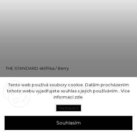
THE STANDARD skříňka / Berry
Dodání 1 - 2 Týdny
Tento web používá soubory cookie. Dalším procházením
12 250 Kč
tohoto webu vyjadřujete souhlas s jejich používáním.. Více
informací
zde
.
Do košíku
Nastavení
Souhlasím