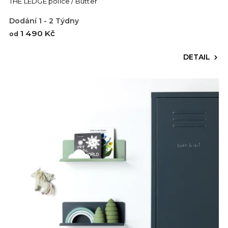
THE LEDGE police / Butter
Dodání 1 - 2 Týdny
1 490 Kč
od
DETAIL