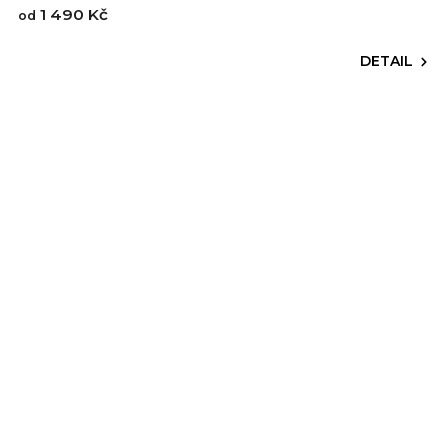
1 490 Kč
od
DETAIL