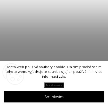
Tento web používá soubory cookie. Dalším procházením
tohoto webu vyjadřujete souhlas s jejich používáním.. Více
informací
zde
.
Nastavení
THE COLLECTOR skříňka / Blush
Souhlasím
Dodání 1 - 2 Týdny