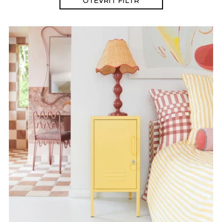
OTEVŘÍT FILTR
Nejdražší
Nejprodávanější
Abecedně