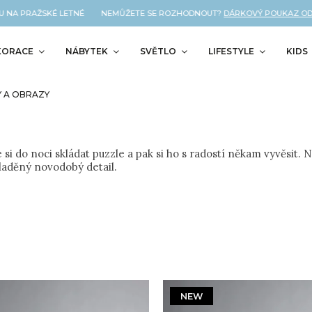
A PRAŽSKÉ LETNÉ NEMŮŽETE SE ROZHODNOUT?
DÁRKOVÝ POUKAZ OD NÁS 
KORACE
NÁBYTEK
SVĚTLO
LIFESTYLE
KIDS
 A OBRAZY
si do noci skládat puzzle a pak si ho s radostí někam vyvěsit. 
oladěný novodobý detail.
NEW