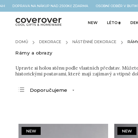
H DOPRAVA NA NÁKUP NAD 2500Kč ZDARMA OSOBNÍ ODBĚR V BUTIKU N
NEW
LÉTO☀️
DE
DOMŮ
/
DEKORACE
/
NÁSTĚNNÉ DEKORACE
/
RÁMY
Rámy a obrazy
Upravte si holou stěnu podle vlastních představ. Můžete 
historickými postavami, které mají zajímavý a vtipně d
Doporučujeme
Nejlevnější
Nejdražší
Nejprodávanější
Abecedně
NEW
NEW