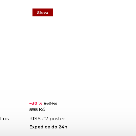
Sleva
–30 %
850 Kč
595 Kč
Luis
KISS #2 poster
Expedice do 24h