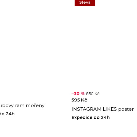
Sleva
–30 %
850 Kč
595 Kč
ubový rám mořený
INSTAGRAM LIKES poster
do 24h
Expedice do 24h