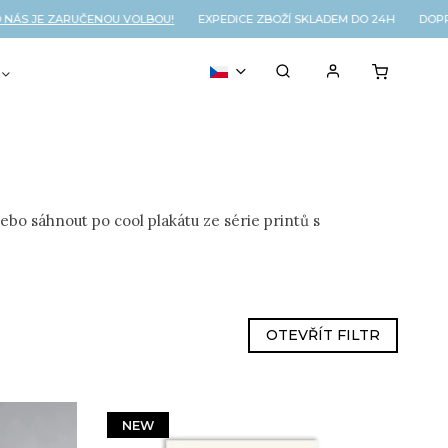
JE ZARUČENOU VOLBOU!
EXPEDICE ZBOŽÍ SKLADEM DO 24H DOPRAVA 
VOUCHER
% OUTLET
Nebo sáhnout po cool plakátu ze série printů s
OTEVŘÍT FILTR
NEW