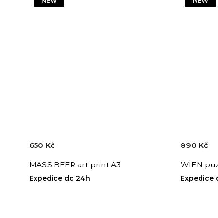
NEW
NEW
650 Kč
890 Kč
MASS BEER art print A3
WIEN puz
Expedice do 24h
Expedice 