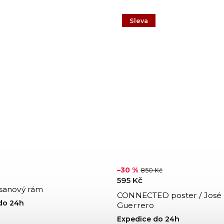
Sleva
–30 %
850 Kč
595 Kč
sanový rám
CONNECTED poster / José 
do 24h
Guerrero
Expedice do 24h