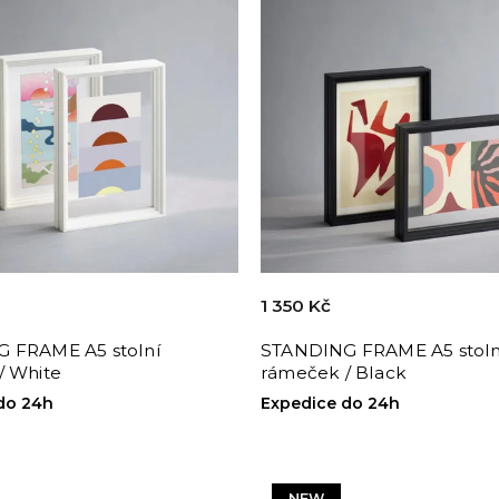
1 350 Kč
 FRAME A5 stolní
STANDING FRAME A5 stoln
/ White
rámeček / Black
do 24h
Expedice do 24h
NEW