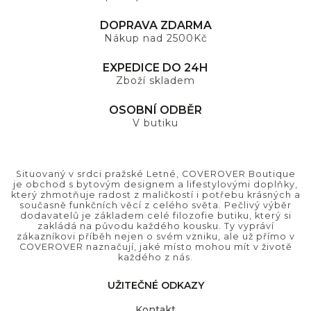
DOPRAVA ZDARMA
Nákup nad 2500Kč
EXPEDICE DO 24H
Zboží skladem
OSOBNÍ ODBĚR
V butiku
Situovaný v srdci pražské Letné, COVEROVER Boutique
je obchod s bytovým designem a lifestylovými doplňky,
který zhmotňuje radost z maličkostí i potřebu krásných a
současně funkčních věcí z celého světa. Pečlivý výběr
dodavatelů je základem celé filozofie butiku, který si
zakládá na původu každého kousku. Ty vypráví
zákazníkovi příběh nejen o svém vzniku, ale už přímo v
COVEROVER naznačují, jaké místo mohou mít v životě
každého z nás.
UŽITEČNÉ ODKAZY
Kontakt