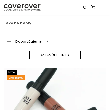
Laky na nehty
Doporučujeme
Nejlevnější
OTEVŘÍT FILTR
Nejdražší
Nejprodávanější
NEW
Abecedně
Více barev