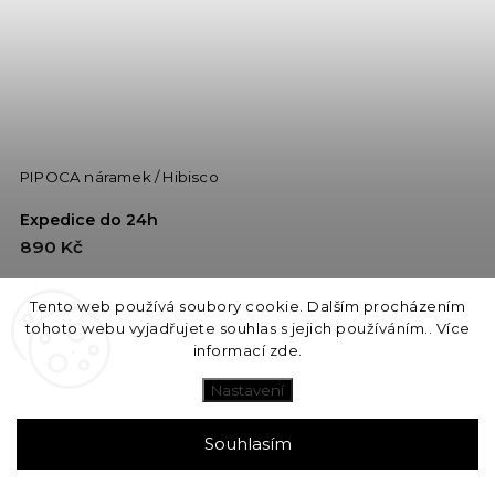
PIPOCA náramek / Hibisco
Expedice do 24h
890 Kč
DETAIL
Tento web používá soubory cookie. Dalším procházením
tohoto webu vyjadřujete souhlas s jejich používáním.. Více
informací
zde
.
NEW
Nastavení
Souhlasím