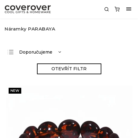
Náramky PARABAYA
Doporučujeme
Nejlevnější
OTEVŘÍT FILTR
Nejdražší
Nejprodávanější
NEW
Abecedně