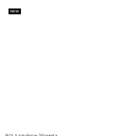
NEW
BOLA náušnice / Floresta