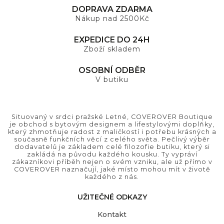
DOPRAVA ZDARMA
Nákup nad 2500Kč
EXPEDICE DO 24H
Zboží skladem
OSOBNÍ ODBĚR
V butiku
Situovaný v srdci pražské Letné, COVEROVER Boutique
je obchod s bytovým designem a lifestylovými doplňky,
který zhmotňuje radost z maličkostí i potřebu krásných a
současně funkčních věcí z celého světa. Pečlivý výběr
dodavatelů je základem celé filozofie butiku, který si
zakládá na původu každého kousku. Ty vypráví
zákazníkovi příběh nejen o svém vzniku, ale už přímo v
COVEROVER naznačují, jaké místo mohou mít v životě
každého z nás.
UŽITEČNÉ ODKAZY
Kontakt