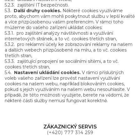
5.2.3.
zajištění IT bezpečnosti.
5.3.
Další druhy cookies.
Některé cookies využíváme
proto, abychom vám mohli poskytnout službu v lepší kvalitě
a více přizpůsobenou vašim preferencím. V rámci toho
můžeme do vašeho zařízení ukládat cookies:
5.3.1.
pro zajištění analýzy návštěvnosti a využívání
internetových stránek, a to vč. cookies třetích stran,
5.3.2.
pro reklamní účely ke zobrazování reklamy na našem
a dalších webech přizpůsobené na míru, a to vč. cookies
třetích stran,
5.3.3.
zajišťující propojení se sociálními sítěmi, a to vč.
cookies třetích stran,
5.4.
Nastavení ukládání cookies.
V rámci příslušných
voleb vašeho zařízení lze provést nastavení využívání
cookies na našem webu, například blokováním cookies,
pokud s jejich využíváním na našem webu nesouhlasíte. V
případě, že této možnosti využijete, berete na vědomí, že
některé části služby nemusí fungovat korektně.
ZÁKAZNICKÝ SERVIS
(+420) 777 314 259