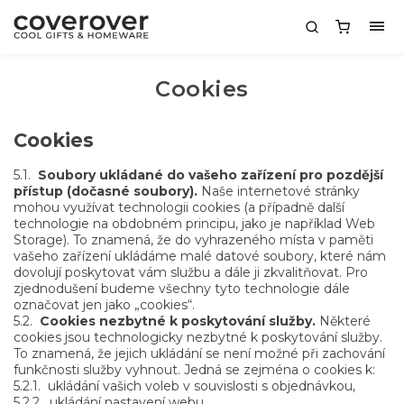
Cookies
Cookies
5.1.
Soubory ukládané do vašeho zařízení pro pozdější
přístup (dočasné soubory).
Naše internetové stránky
mohou využívat technologii cookies (a případně další
technologie na obdobném principu, jako je například Web
Storage). To znamená, že do vyhrazeného místa v paměti
vašeho zařízení ukládáme malé datové soubory, které nám
dovolují poskytovat vám službu a dále ji zkvalitňovat. Pro
zjednodušení budeme všechny tyto technologie dále
označovat jen jako „cookies“.
5.2.
Cookies nezbytné k poskytování služby.
Některé
cookies jsou technologicky nezbytné k poskytování služby.
To znamená, že jejich ukládání se není možné při zachování
funkčnosti služby vyhnout. Jedná se zejména o cookies k:
5.2.1.
ukládání vašich voleb v souvislosti s objednávkou,
5.2.2.
ukládání nastavení webu,