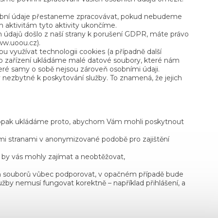
sobní údaje přestaneme zpracovávat, pokud nebudeme
aktivitám tyto aktivity ukončíme.
h údajů došlo z naší strany k porušení GDPR, máte právo
www.uoou.cz).
 využívat technologii cookies (a případně další
ho zařízení ukládáme malé datové soubory, které nám
teré samy o sobě nejsou zároveň osobními údaji.
nezbytné k poskytování služby. To znamená, že jejich
opak ukládáme proto, abychom Vám mohli poskytnout
mi stranami v anonymizované podobě pro zajištění
 by vás mohly zajímat a neobtěžovat,
ch souborů vůbec podporovat, v opačném případě bude
lužby nemusí fungovat korektně – například přihlášení, a