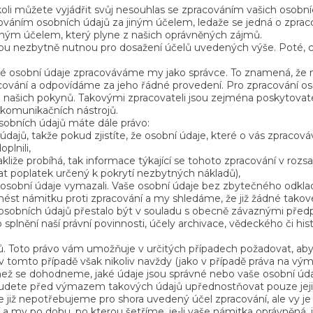
li můžete vyjádřit svůj nesouhlas se zpracováním vašich osobníc
acováním osobních údajů za jiným účelem, ledaže se jedná o zpra
jiným účelem, který plyne z našich oprávněných zájmů.
u nezbytně nutnou pro dosažení účelů uvedených výše. Poté, c
 osobní údaje zpracováváme my jako správce. To znamená, že 
vání a odpovídáme za jeho řádné provedení. Pro zpracování oso
e našich pokynů. Takovými zpracovateli jsou zejména poskytovatel
komunikačních nástrojů.
sobních údajů máte dále právo:
dajů, takže pokud zjistíte, že osobní údaje, které o vás zpraco
plnili,
kliže probíhá, tak informace týkající se tohoto zpracování v roz
at poplatek určený k pokrytí nezbytných nákladů),
osobní údaje vymazali. Vaše osobní údaje bez zbytečného odkla
znést námitku proti zpracování a my shledáme, že již žádné tako
obních údajů přestalo být v souladu s obecně závaznými předpis
splnění naší právní povinnosti, účely archivace, vědeckého či his
ů. Toto právo vám umožňuje v určitých případech požadovat, aby 
 tomto případě však nikoliv navždy (jako v případě práva na vý
než se dohodneme, jaké údaje jsou správné nebo vaše osobní ú
 budete před výmazem takových údajů upřednostňovat pouze jej
e již nepotřebujeme pro shora uvedený účel zpracování, ale vy j
 a my po dobu, po kterou šetříme, je-li vaše námitka oprávněná,