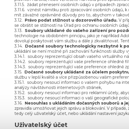
3.11.5.
žádat přenesení osobních údajů v případech zprac
3.11.6.
vznést námitku proti zpracování osobních údajů,
mít závažné oprávněné důvody pro to, abychom v takovém
3.12.
Právo podat stížnost u dozorového úřadu.
V pří
se obrátit se stížností na Úřad pro ochranu osobních údajů
3.13.
Soubory ukládané do vašeho zařízení pro pozdě
technologie na obdobném principu, jako je například Ad
dovolují poskytovat vám službu a dále ji zkvalitňovat. T
3.14.
Dočasné soubory technologicky nezbytné k pos
ukládání se není možné při zachování funkčnosti služby 
3.14.1.
soubory reprezentující obsah vašeho virtuálního n
3.14.2.
soubory reprezentující vaše preference ohledně f
3.14.3.
soubory reprezentující vaše preference ohledně zp
3.15.
Dočasné soubory ukládané za účelem poskytnut
službu v lepší kvalitě a více přizpůsobenou vašim prefe
3.15.1.
soubory nesoucí informaci o vašem pohybu na inte
analýzy návštěvnosti internetových stránek,
3.15.2.
soubory nesoucí informaci pro reklamní účely, ab
3.15.3.
soubory nesoucí informaci o vaší geografické polo
3.16.
Nesouhlas s ukládáním dočasných souborů a jej
zpravidla umožňovat jejich správu a blokování. V případě,
tedy celý uživatelský účet, nebo ukládání nastavení jazyk
Uživatelský účet