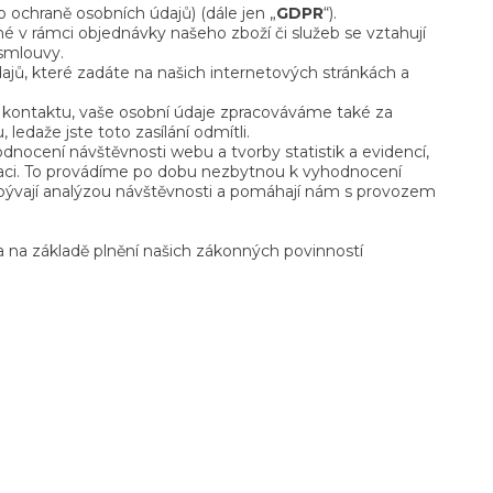
ochraně osobních údajů) (dále jen „
GDPR
“).
 v rámci objednávky našeho zboží či služeb se vztahují
smlouvy.
ajů, které zadáte na našich internetových stránkách a
kontaktu, vaše osobní údaje zpracováváme také za
edaže jste toto zasílání odmítli.
ocení návštěvnosti webu a tvorby statistik a evidencí,
izaci. To provádíme po dobu nezbytnou k vyhodnocení
abývají analýzou návštěvnosti a pomáhají nám s provozem
 na základě plnění našich zákonných povinností