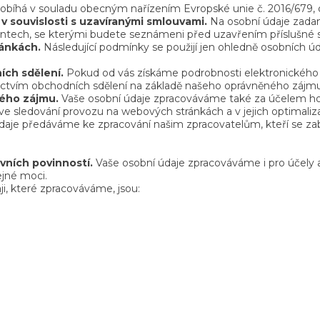
obíhá v souladu obecným nařízením Evropské unie č. 2016/679, o 
v souvislosti s uzavíranými smlouvami.
Na osobní údaje zadané
tech, se kterými budete seznámeni před uzavřením příslušné 
ránkách.
Následující podmínky se použijí jen ohledně osobních úd
ích sdělení.
Pokud od vás získáme podrobnosti elektronického 
ctvím obchodních sdělení na základě našeho oprávněného zájmu, l
ého zájmu.
Vaše osobní údaje zpracováváme také za účelem hodn
 ve sledování provozu na webových stránkách a v jejich optimal
údaje předáváme ke zpracování našim zpracovatelům, kteří se z
vních povinností.
Vaše osobní údaje zpracováváme i pro účely a
jné moci.
i, které zpracováváme, jsou: