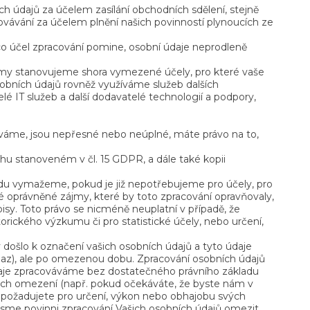
h údajů za účelem zasílání obchodních sdělení, stejně
covávání za účelem plnění našich povinností plynoucích ze
o účel zpracování pomine, osobní údaje neprodleně
my stanovujeme shora vymezené účely, pro které vaše
bních údajů rovněž využíváme služeb dalších
é IT služeb a další dodavatelé technologií a podpory,
váváme, jsou nepřesné nebo neúplné, máte právo na to,
sahu stanoveném v čl. 15 GDPR, a dále také kopii
du vymažeme, pokud je již nepotřebujeme pro účely, pro
vé oprávněné zájmy, které by toto zpracování opravňovaly,
y. Toto právo se nicméně neuplatní v případě, že
torického výzkumu či pro statistické účely, nebo určení,
došlo k označení vašich osobních údajů a tyto údaje
maz), ale po omezenou dobu. Zpracování osobních údajů
daje zpracováváme bez dostatečného právního základu
ich omezení (např. pokud očekáváte, že byste nám v
e požadujete pro určení, výkon nebo obhajobu svých
 jsme povinni zpracování Vašich osobních údajů omezit.