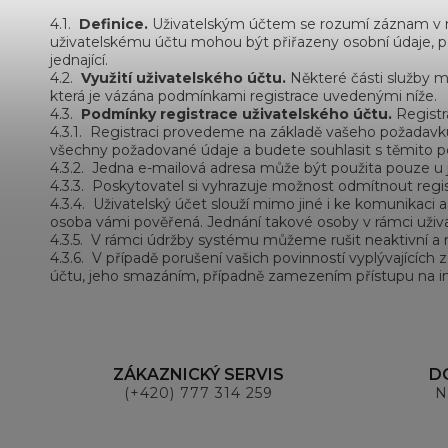
4.1.
Definice.
Uživatelským účtem se rozumí záznam v naš
uživatelskému účtu mohou být přiřazeny osobní údaje, při
jednající.
4.2.
Využití uživatelského účtu.
Některé části služby m
která je vázána podmínkami registrace uvedenými níže.
4.3.
Podmínky registrace uživatelského účtu.
Registra
4.3.1.
Registraci provedeme na základě vašeho požadavk
všechny požadované údaje a budete souhlasit s těmito p
4.3.2.
Jedna e-mailová adresa může být použita pouze u 
4.3.3.
Poskytovatel si vyhrazuje možnost odmítnout regist
4.3.4.
Uživatelský účet slouží mimo jiné i ke komunikaci 
osoba vámi pověřená. Jednání takové osoby v rámci uživa
4.3.5.
V rámci údržby systému můžeme rušit neaktivní a ruš
4.3.6.
V případě porušení vašich povinností vyplývajícíc
účtu, jeho smazáním, případně zamezením přístupu na in
ZÁKAZNICKÝ SERVIS
D
(+420) 777 314 259
N