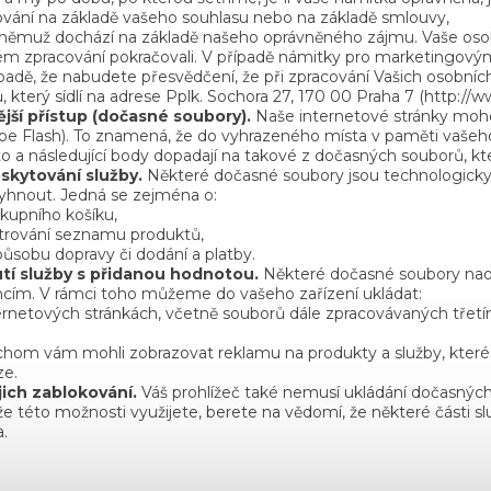
ování na základě vašeho souhlasu nebo na základě smlouvy,
 k němuž dochází na základě našeho oprávněného zájmu. Vaše o
 zpracování pokračovali. V případě námitky pro marketingovým 
padě, že nabudete přesvědčení, že při zpracování Vašich osobníc
, který sídlí na adrese Pplk. Sochora 27, 170 00 Praha 7 (http://
jší přístup (dočasné soubory).
Naše internetové stránky mohou
obe Flash). To znamená, že do vyhrazeného místa v paměti vaše
ento a následující body dopadají na takové z dočasných souborů, k
kytování služby.
Některé dočasné soubory jsou technologicky 
vyhnout. Jedná se zejména o:
ákupního košíku,
iltrování seznamu produktů,
ůsobu dopravy či dodání a platby.
í služby s přidanou hodnotou.
Některé dočasné soubory na
rencím. V rámci toho můžeme do vašeho zařízení ukládat:
rnetových stránkách, včetně souborů dále zpracovávaných třetí
ychom vám mohli zobrazovat reklamu na produkty a služby, které
ze.
ich zablokování.
Váš prohlížeč také nemusí ukládání dočasný
 že této možnosti využijete, berete na vědomí, že některé části s
a.