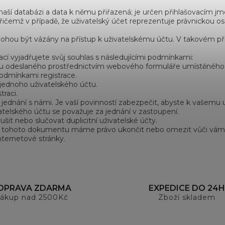
í databázi a data k němu přiřazená; je určen přihlašovacím jmé
čemž v případě, že uživatelský účet reprezentuje právnickou osob
ohou být vázány na přístup k uživatelskému účtu. V takovém příp
cí vyjadřujete svůj souhlas s následujícími podmínkami:
u odeslaného prostřednictvím webového formuláře umístěného
odmínkami registrace.
jednoho uživatelského účtu.
raci.
a jednání s námi. Je vaší povinností zabezpečit, abyste k vašemu
telského účtu se považuje za jednání v zastoupení.
it nebo slučovat duplicitní uživatelské účty.
h z tohoto dokumentu máme právo ukončit nebo omezit vůči vám po
ternetové stránky.
OPRAVA ZDARMA
EXPEDICE DO 24H
ákup nad 2500Kč
Zboží skladem