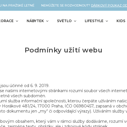
 NA PRAŽSKÉ LETNÉ NEMŮŽETE SE ROZHODNOUT?
DÁRKOVÝ POUKAZ OD NÁ
KORACE
NÁBYTEK
SVĚTLO
LIFESTYLE
KIDS
Podmínky užití webu
sou účinné od 6. 9. 2019.
e našimi internetovými stránkami rozumí soubor všech internet
včetně všech subdomén.
í služba informační společnosti, kterou čerpáte užíváním našic
 Horákové 481/24, 17000 Praha, IČO 06980457, zapsaná v obchod
to dokumentu jen „my“ či odpovídající výrazy). Užíváním služby
ovým obsahem, který vám v rámci služby dodáváme, rozumí vešk
 zejména texty, obrázky, ale i zdrojové kódy stránek.