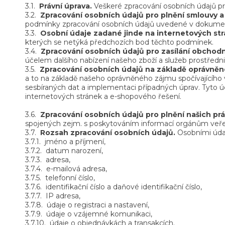
3.1.
Právní úprava.
Veškeré zpracování osobních údajů pr
3.2.
Zpracování osobních údajů pro plnění smlouvy a 
podmínky zpracování osobních údajů uvedené v dokumen
3.3.
Osobní údaje zadané jinde na internetových st
kterých se netýká předchozích bod těchto podmínek.
3.4.
Zpracování osobních údajů pro zasílání obchodn
účelem dalšího nabízení našeho zboží a služeb prostředni
3.5.
Zpracování osobních údajů na základě oprávněn
a to na základě našeho oprávněného zájmu spočívajícího
sesbíraných dat a implementaci případných úprav. Tyto 
internetových stránek a e-shopového řešení.
3.6.
Zpracování osobních údajů pro plnění našich prá
spojených zejm. s poskytováním informací orgánům veře
3.7.
Rozsah zpracování osobních údajů.
Osobními údaj
3.7.1.
jméno a příjmení,
3.7.2.
datum narození,
3.7.3.
adresa,
3.7.4.
e-mailová adresa,
3.7.5.
telefonní číslo,
3.7.6.
identifikační číslo a daňové identifikační číslo,
3.7.7.
IP adresa,
3.7.8.
údaje o registraci a nastavení,
3.7.9.
údaje o vzájemné komunikaci,
3.7.10.
údaje o objednávkách a transakcích.