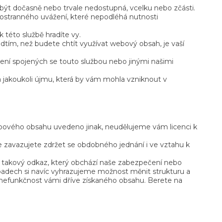
být dočasně nebo trvale nedostupná, vcelku nebo zčásti.
nostranného uvážení, které nepodléhá nutnosti
 této službě hradíte vy.
tím, než budete chtít využívat webový obsah, je vaší
ení spojených se touto službou nebo jinými našimi
 jakoukoli újmu, která by vám mohla vzniknout v
bového obsahu uvedeno jinak, neudělujeme vám licenci k
e zavazujete zdržet se obdobného jednání i ve vztahu k
 takový odkaz, který obchází naše zabezpečení nebo
ípadech si navíc vyhrazujeme možnost měnit strukturu a
v nefunkčnost vámi dříve získaného obsahu. Berete na