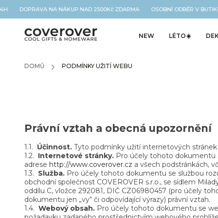
24H DOPRAVA NA NÁKUP NAD 2500Kč ZDARMA OSOBNÍ ODBĚR V BUTIKU
NEW
LÉTO☀️
DE
DOMŮ
/
PODMÍNKY UŽITÍ WEBU
Právní vztah a obecná upozornění
1.1.
Účinnost.
Tyto podmínky užití internetových stránek j
1.2.
Internetové stránky.
Pro účely tohoto dokumentu s
adrese
http://www.coverover.cz
a všech podstránkách, 
1.3.
Služba.
Pro účely tohoto dokumentu se službou rozum
obchodní společnost COVEROVER s.r.o., se sídlem Milady
oddílu C, vložce 292081, DIČ CZ06980457 (pro účely toho
dokumentu jen „vy“ či odpovídající výrazy) právní vztah.
1.4.
Webový obsah.
Pro účely tohoto dokumentu se web
požadavku zadaného prostřednictvím webového prohlížeče,