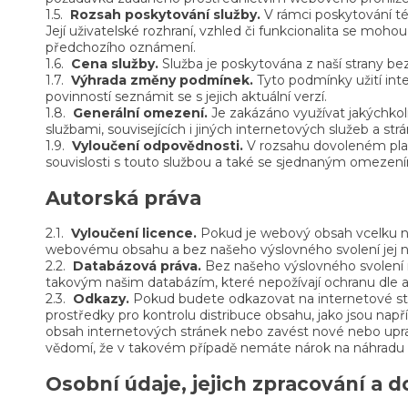
1.5.
Rozsah poskytování služby.
V rámci poskytování té
Její uživatelské rozhraní, vzhled či funkcionalita se mo
předchozího oznámení.
1.6.
Cena služby.
Služba je poskytována z naší strany bez
1.7.
Výhrada změny podmínek.
Tyto podmínky užití int
povinností seznámit se s jejich aktuální verzí.
1.8.
Generální omezení.
Je zakázáno využívat jakýchkol
službami, souvisejících i jiných internetových služeb a st
1.9.
Vyloučení odpovědnosti.
V rozsahu dovoleném plat
souvislosti s touto službou a také se sjednaným omezen
Autorská práva
2.1.
Vyloučení licence.
Pokud je webový obsah vcelku ne
webovému obsahu a bez našeho výslovného svolení jej 
2.2.
Databázová práva.
Bez našeho výslovného svolení n
takovým našim databázím, které nepožívají ochranu dle 
2.3.
Odkazy.
Pokud budete odkazovat na internetové st
prostředky pro kontrolu distribuce obsahu, jako jsou na
obsah internetových stránek nebo zavést nové nebo uprav
vědomí, že v takovém případě nemáte nárok na náhradu 
Osobní údaje, jejich zpracování a 