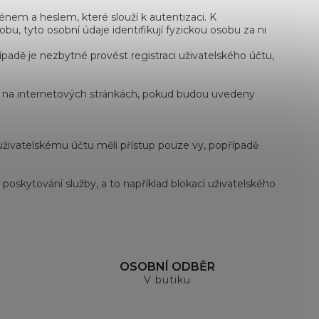
nem a heslem, které slouží k autentizaci. K
u, tyto osobní údaje identifikují fyzickou osobu za ni
adě je nezbytné provést registraci uživatelského účtu,
 na internetových stránkách, pokud budou uvedeny
 uživatelskému účtu měli přístup pouze vy, popřípadě
skytování služby, a to například blokací uživatelského
OSOBNÍ ODBĚR
V butiku