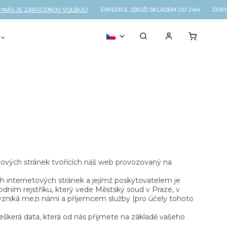
S JE ZARUČENOU VOLBOU!
EXPEDICE ZBOŽÍ SKLADEM DO 24H DOPRA
VOUCHER
% OUTLET
ových stránek tvořících náš web provozovaný na
h internetových stránek a jejímž poskytovatelem je
ním rejstříku, který vede Městský soud v Praze, v
 vzniká mezi námi a příjemcem služby (pro účely tohoto
erá data, která od nás přijmete na základě vašeho