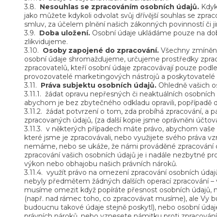
3.8.
Nesouhlas se zpracováním osobních údajů.
Kdyko
jako můžete kdykoli odvolat svůj dřívější souhlas se zpr
smluv, za účelem plnění našich zákonných povinností či 
3.9.
Doba uložení.
Osobní údaje ukládáme pouze na dob
zlikvidujeme.
3.10.
Osoby zapojené do zpracování.
Všechny zmíněné
osobní údaje shromažďujeme, určujeme prostředky zpraco
zpracovatelů, kteří osobní údaje zpracovávají pouze podl
provozovatelé marketingových nástrojů a poskytovatelé 
3.11.
Práva subjektu osobních údajů.
Ohledně vašich o
3.11.1.
žádat opravu nepřesných či neaktuálních osobních ú
abychom je bez zbytečného odkladu opravili, popřípadě do
3.11.2.
žádat potvrzení o tom, zda probíhá zpracování, a pa
zpracovaných údajů, (za další kopie jsme oprávněni účtov
3.11.3.
v některých případech máte právo, abychom vaše 
které jsme je zpracovávali, nebo využijete svého práva v
nemáme, nebo se ukáže, že námi prováděné zpracování os
zpracování vašich osobních údajů je i nadále nezbytné pro 
výkon nebo obhajobu našich právních nároků.
3.11.4.
využít právo na omezení zpracování osobních údaj
nebyly předmětem žádných dalších operací zpracování – v
musíme omezit když popíráte přesnost osobních údajů, 
(např. nad rámec toho, co zpracovávat musíme), ale Vy
budoucnu takové údaje stejně poskytl), nebo osobní údaj
právních nároků, nebo vznesete námitku proti zpracování