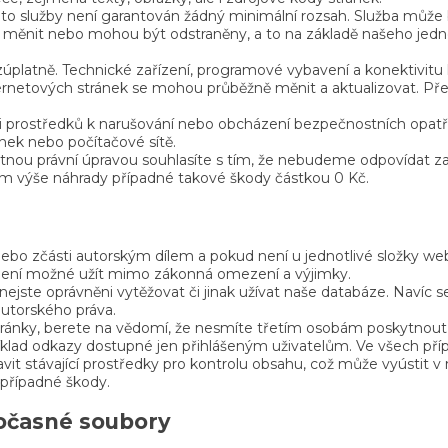
to služby není garantován žádný minimální rozsah. Služba může 
hou měnit nebo mohou být odstraněny, a to na základě našeho jed
úplatně. Technické zařízení, programové vybavení a konektivitu k
ernetových stránek se mohou průběžně měnit a aktualizovat. Před
i prostředků k narušování nebo obcházení bezpečnostních opatř
ránek nebo počítačové sítě.
nou právní úpravou souhlasíte s tím, že nebudeme odpovídat za
ím výše náhrady případné takové škody částkou 0 Kč.
bo zčásti autorským dílem a pokud není u jednotlivé složky we
není možné užít mimo zákonná omezení a výjimky.
ejste oprávněni vytěžovat či jinak užívat naše databáze. Navíc s
autorského práva.
ránky, berete na vědomí, že nesmíte třetím osobám poskytnout
příklad odkazy dostupné jen přihlášeným uživatelům. Ve všech př
it stávající prostředky pro kontrolu obsahu, což může vyústit 
případné škody.
dočasné soubory