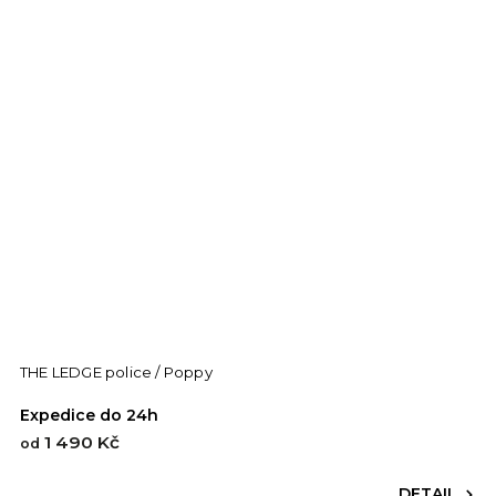
THE LEDGE police / Poppy
Expedice do 24h
1 490 Kč
od
DETAIL