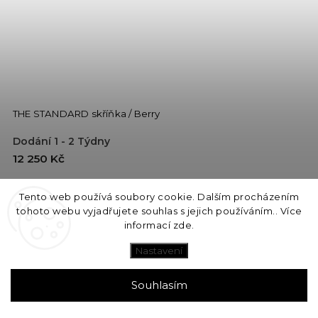
THE STANDARD skříňka / Berry
Dodání 1 - 2 Týdny
12 250 Kč
Do košíku
Tento web používá soubory cookie. Dalším procházením
tohoto webu vyjadřujete souhlas s jejich používáním.. Více
informací
zde
.
Nastavení
Souhlasím