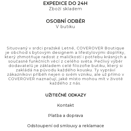
EXPEDICE DO 24H
Zboží skladem
OSOBNÍ ODBĚR
V butiku
Situovaný v srdci pražské Letné, COVEROVER Boutique
je obchod s bytovým designem a lifestylovými doplňky,
který zhmotňuje radost z maličkostí i potřebu krásných a
současně funkčních věcí z celého světa. Pečlivý výběr
dodavatelů je základem celé filozofie butiku, který si
zakládá na původu každého kousku. Ty vypráví
zákazníkovi příběh nejen o svém vzniku, ale už přímo v
COVEROVER naznačují, jaké místo mohou mít v životě
každého z nás.
UŽITEČNÉ ODKAZY
Kontakt
Platba a doprava
Odstoupení od smlouvy a reklamace