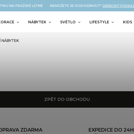
TIKU NA PRAŽSKÉ LETNÉ NEMŮŽETE SE ROZHODNOUT?
DÁRKOVÝ POUKAZ 
KORACE
NÁBYTEK
SVĚTLO
LIFESTYLE
KIDS
 NÁBYTEK
ZPĚT DO OBCHODU
OPRAVA ZDARMA
EXPEDICE DO 24H