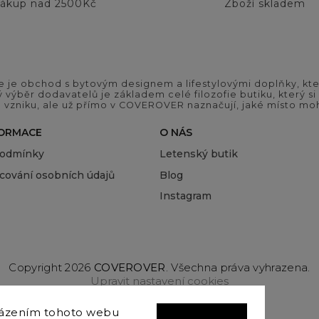
ákup nad 2500Kč
Zboží skladem
 je obchod s bytovým designem a lifestylovými doplňky, kter
ý výběr dodavatelů je základem celé filozofie butiku, který 
 vzniku, ale už přímo v COVEROVER naznačují, jaké místo moh
FORMACE
O NÁS
podmínky
Letenský butik
cování osobních údajů
Blog
Instagram
Copyright 2026
COVEROVER
. Všechna práva vyhrazena.
Upravit nastavení cookies
Vytvořil
Shoptet
| Design
Shoptak.cz
házením tohoto webu