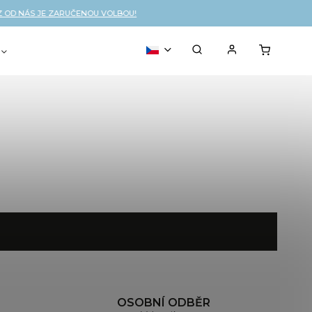
OD NÁS JE ZARUČENOU VOLBOU!
VOUCHER
% OUTLET
OSOBNÍ ODBĚR