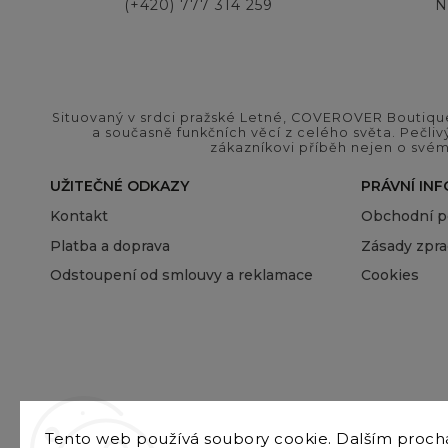
(+420) 777 314 259
N
Situovaný v srdci pražské Letné, COVEROVER Boutique
a současně funkčních věcí z celého světa. Pečliv
zákazníkovi příběh nejen o svém
UŽITEČNÉ ODKAZY
PRÁVNÍ IN
Kontakt
Obchodní 
Platba a doprava
Zásady zpra
Odstoupení od smlouvy a reklamace
Cookies
Tento web používá soubory cookie. Dalším proc