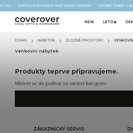
 DO 24H DOPRAVA NA NÁKUP NAD 2500Kč ZDARMA OSOBNÍ ODBĚR V BU
NEW
LÉTO☀️
DE
DOMŮ
/
NÁBYTEK
/
ÚLOŽNÉ PROSTORY
/
VENKOVNÍ
Venkovní nábytek
Produkty teprve připravujeme.
Můžete se ale podívat na ostatní kategorie.
ZÁKAZNICKÝ SERVIS
D