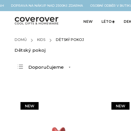
 DOPRAVA NA NÁKUP NAD 2500Kč ZDARMA OSOBNÍ ODBĚR V BUTIKU NA
NEW
LÉTO☀️
DE
DOMŮ
/
KIDS
/
DĚTSKÝ POKOJ
Dětský pokoj
Doporučujeme
Nejlevnější
Nejdražší
Nejprodávanější
Abecedně
NEW
NEW