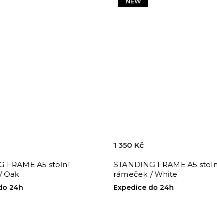
NEW
1 350 Kč
 FRAME A5 stolní
STANDING FRAME A5 stoln
/ Oak
rámeček / White
do 24h
Expedice do 24h