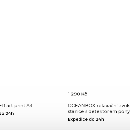
1 290 Kč
R art print A3
OCEANBOX relaxační zvuk
stanice s detektorem pohy
do 24h
Expedice do 24h