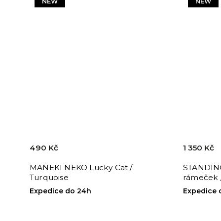
NEW
NEW
490 Kč
1 350 Kč
MANEKI NEKO Lucky Cat /
STANDING
Turquoise
rámeček 
Expedice do 24h
Expedice 