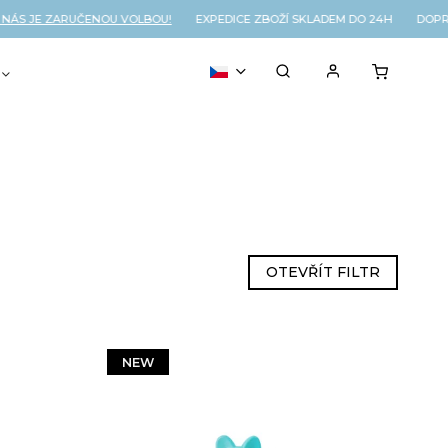
JE ZARUČENOU VOLBOU!
EXPEDICE ZBOŽÍ SKLADEM DO 24H DOPRAVA 
VOUCHER
% OUTLET
OTEVŘÍT FILTR
NEW