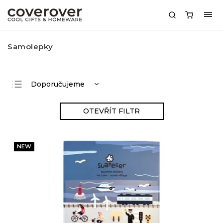
Samolepky
Doporučujeme
Nejlevnější
OTEVŘÍT FILTR
Nejdražší
Nejprodávanější
NEW
Abecedně