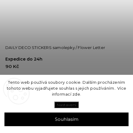
DAILY DECO STICKERS samolepky / Flower Letter
Expedice do 24h
90 Kč
Do košíku
Tento web používá soubory cookie. Dalším procházením
tohoto webu vyjadřujete souhlas s jejich používáním.. Více
informací
zde
.
NEW
Nastavení
Souhlasím