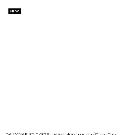
NEW
DAILY NAIL STICKERS samolepky na nehty / Deco Cats