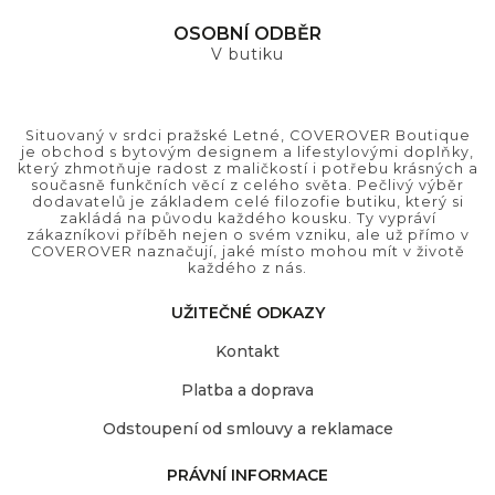
OSOBNÍ ODBĚR
V butiku
Situovaný v srdci pražské Letné, COVEROVER Boutique
je obchod s bytovým designem a lifestylovými doplňky,
který zhmotňuje radost z maličkostí i potřebu krásných a
současně funkčních věcí z celého světa. Pečlivý výběr
dodavatelů je základem celé filozofie butiku, který si
zakládá na původu každého kousku. Ty vypráví
zákazníkovi příběh nejen o svém vzniku, ale už přímo v
COVEROVER naznačují, jaké místo mohou mít v životě
každého z nás.
UŽITEČNÉ ODKAZY
Kontakt
Platba a doprava
Odstoupení od smlouvy a reklamace
PRÁVNÍ INFORMACE