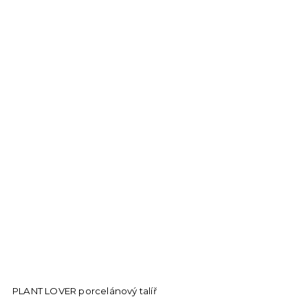
PLANT LOVER porcelánový talíř
M