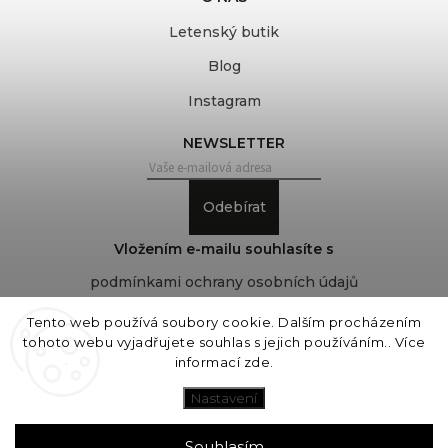
Letenský butik
Blog
Instagram
NEWSLETTER
Odebírat
Vložením e-mailu souhlasíte s
podmínkami ochrany osobních údajů
Tento web používá soubory cookie. Dalším procházením
tohoto webu vyjadřujete souhlas s jejich používáním.. Více
Copyright 2026
COVEROVER
. Všechna práva
informací
zde
.
vyhrazena.
Upravit nastavení cookies
Nastavení
Vytvořil
Shoptet
| Design
Shoptak.cz
Souhlasím