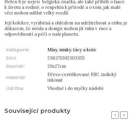
Helen b je nejen belgická značka, ale také příběh o lásce
k životu a rodině, o respektu k přírodě a o tom, jak malé
věci mohou udělat velký rozdíl.
Její kolekce, vyráběná s ohledem na udržitelnost a etiku, je
důkazem, že móda a design mohou jít ruku v ruce s
odpovědností a péčí o naši planetu.
Kategorie
:
Mísy, misky, tácy a koše
EAN
:
236371302303355
Rozměr
:
20x27cm
Dřevo certifikované FSC, indický
Materiál
:
inkoust
Údržba
:
Vhodné i do myčky nádobí
Související produkty
Previous
Next