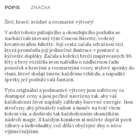
POPIS
ZNAČKA
Živé, hravé, svůdné a rozmarné výtvory!
V srdci tohoto pulzujícího a okouzlujícího podniku se
nachází talentovaný tým Coucou Suzette, vedený
kreativní silou Juliette. Její cesta začala odvážnou vizí,
která proměnila její jedinečné ilustrace v poutavé a
kýčovité doplňky. Začala s kolekcí broží inspirovaných 90.
léty a brzy rozšířila svou nabídku o nádhernou řadu
ponožek s hravými a rozmarnými vzory, stylové sponky do
vlasů, které dodají šmrnc každému vzhledu, a nápadité
šperky, jež podnítí vaši fantazii.
Tyto originální a podmanivé výtvory jsou nabízeny za
dostupné ceny a jsou pečlivě navrženy tak, aby váš
každodenní život naplnily záblesky barevné energie. Jsou
stvořeny, aby přinášely radost a úsměv na tvář všem
kolem vás, a dodávaly tak každodenním okamžikům
nádech magie. S každým kouskem si můžete dopřát pocit
zábavy a individuality, což dělá i obyčejné dny o něco
výjimečnějšími.