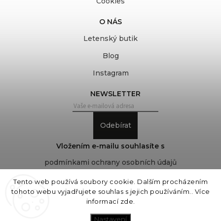
Cookies
O NÁS
Letenský butik
Blog
Instagram
NEWSLETTER
Odebírat
Vložením e-mailu souhlasíte s
podmínkami ochrany osobních údajů
Tento web používá soubory cookie. Dalším procházením
tohoto webu vyjadřujete souhlas s jejich používáním.. Více
Copyright 2026
COVEROVER
. Všechna práva
informací
zde
.
vyhrazena.
Upravit nastavení cookies
Nastavení