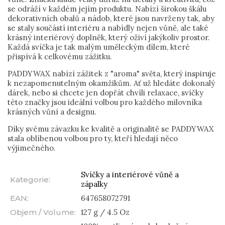
se odráží v každém jejím produktu. Nabízí širokou škálu
dekorativních obalů a nádob, které jsou navrženy tak, aby
se staly součástí interiéru a nabídly nejen vůně, ale také
krásný interiérový doplněk, který oživí jakýkoliv prostor.
Každá svíčka je tak malým uměleckým dílem, které
přispívá k celkovému zážitku.
PADDYWAX nabízí zážitek z "aroma" světa, který inspiruje
k nezapomenutelným okamžikům. Ať už hledáte dokonalý
dárek, nebo si chcete jen dopřát chvíli relaxace, svíčky
této značky jsou ideální volbou pro každého milovníka
krásných vůní a designu.
Díky svému závazku ke kvalitě a originalitě se PADDYWAX
stala oblíbenou volbou pro ty, kteří hledají něco
výjimečného.
Svíčky a interiérové vůně a
Kategorie
:
zápalky
EAN
:
647658072791
Objem / Volume
:
127 g / 4.5 Oz