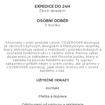
EXPEDICE DO 24H
Zboží skladem
OSOBNÍ ODBĚR
V butiku
Situovaný v srdci pražské Letné, COVEROVER Boutique
je obchod s bytovým designem a lifestylovými doplňky,
který zhmotňuje radost z maličkostí i potřebu krásných a
současně funkčních věcí z celého světa. Pečlivý výběr
dodavatelů je základem celé filozofie butiku, který si
zakládá na původu každého kousku. Ty vypráví
zákazníkovi příběh nejen o svém vzniku, ale už přímo v
COVEROVER naznačují, jaké místo mohou mít v životě
každého z nás.
UŽITEČNÉ ODKAZY
Kontakt
Platba a doprava
Odstoupení od smlouvy a reklamace