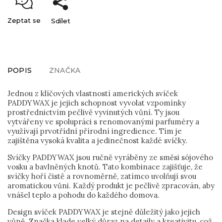
Zeptat se
Sdílet
POPIS
ZNAČKA
Jednou z klíčových vlastností amerických svíček
PADDYWAX je jejich schopnost vyvolat vzpomínky
prostřednictvím pečlivě vyvinutých vůní. Ty jsou
vytvářeny ve spolupráci s renomovanými parfuméry a
využívají prvotřídní přírodní ingredience. Tím je
zajištěna vysoká kvalita a jedinečnost každé svíčky.
Svíčky PADDYWAX jsou ručně vyráběny ze směsi sójového
vosku a bavlněných knotů. Tato kombinace zajišťuje, že
svíčky hoří čistě a rovnoměrně, zatímco uvolňují svou
aromatickou vůni. Každý produkt je pečlivě zpracován, aby
vnášel teplo a pohodu do každého domova.
Design svíček PADDYWAX je stejně důležitý jako jejich
vůně. Značka klade velký důraz na detaily a kreativitu, což