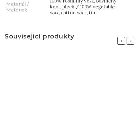
100% rostlinný vosk, bavlněný
Materiál /
knot, plech / 100% vegetable
Material
:
wax, cotton wick, tin
Související produkty
Previous
Next