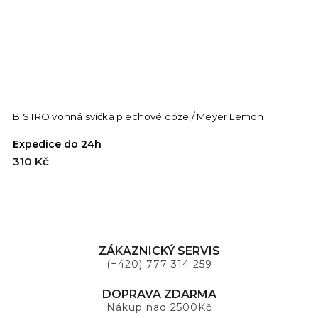
BISTRO vonná svíčka plechové dóze / Meyer Lemon
B
Expedice do 24h
E
310 Kč
3
ZÁKAZNICKÝ SERVIS
(+420) 777 314 259
DOPRAVA ZDARMA
Nákup nad 2500Kč