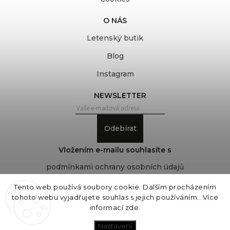
O NÁS
Letenský butik
Blog
Instagram
NEWSLETTER
Odebírat
Vložením e-mailu souhlasíte s
podmínkami ochrany osobních údajů
Tento web používá soubory cookie. Dalším procházením
tohoto webu vyjadřujete souhlas s jejich používáním.. Více
Copyright 2026
COVEROVER
. Všechna práva
informací
zde
.
vyhrazena.
Upravit nastavení cookies
Nastavení