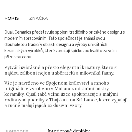
POPIS
ZNAČKA
Quail Ceramics představuje spojení tradičního britského designu s
moderním zpracováním. Tato společnost je známá svou
dlouholetou tradicí v oblasti designu a výroby unikátních
keramických výrobků, které zaručují špičkovou kvalitu za velmi
příznivou cenu.
Vytváří svérázné a přesto elegantní kreatury, které si
najdou zalíbení nejen u sběratelů a milovníků fauny.
Vše je navrženo ve Spojeném království a mnoho
originálů je vyrobeno v Midlands místními mistry
keramiky. Quail také velmi úzce spolupracuje s malými
rodinnými podniky v Thajsku a na Srí Lance, které vypalují
a ručně malují jejich exkluzivní vzory.
Kategorie
:
Interiérové doplňky