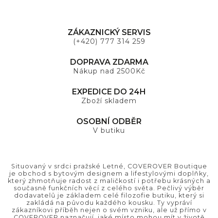
ZÁKAZNICKÝ SERVIS
(+420) 777 314 259
DOPRAVA ZDARMA
Nákup nad 2500Kč
EXPEDICE DO 24H
Zboží skladem
OSOBNÍ ODBĚR
V butiku
Situovaný v srdci pražské Letné, COVEROVER Boutique
je obchod s bytovým designem a lifestylovými doplňky,
který zhmotňuje radost z maličkostí i potřebu krásných a
současně funkčních věcí z celého světa. Pečlivý výběr
dodavatelů je základem celé filozofie butiku, který si
zakládá na původu každého kousku. Ty vypráví
zákazníkovi příběh nejen o svém vzniku, ale už přímo v
COVEROVER naznačují, jaké místo mohou mít v životě