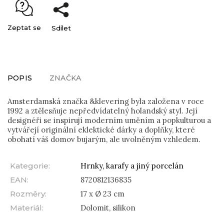
Zeptat se
Sdílet
POPIS
ZNAČKA
Amsterdamská značka &klevering byla založena v roce
1992 a ztělesňuje nepředvídatelný holandský styl. Její
designéři se inspirují moderním uměním a popkulturou a
vytvářejí originální eklektické dárky a doplňky, které
obohatí váš domov bujarým, ale uvolněným vzhledem.
Kategorie
:
Hrnky, karafy a jiný porcelán
EAN
:
8720812136835
Rozměry
:
17 x Ø 23 cm
Materiál
:
Dolomit, silikon