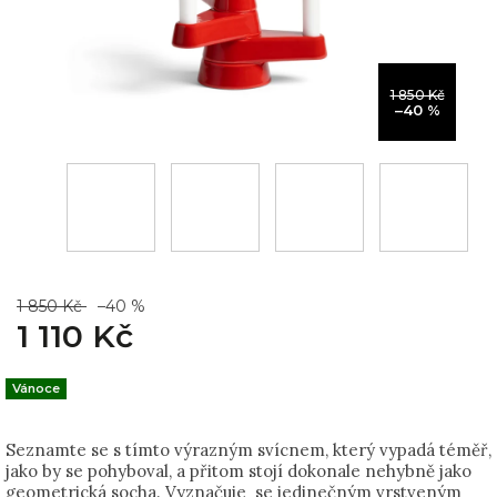
1 850 Kč
–40 %
1 850 Kč
–40 %
1 110 Kč
Vánoce
Seznamte se s tímto výrazným svícnem, který vypadá téměř,
jako by se pohyboval, a přitom stojí dokonale nehybně jako
geometrická socha. Vyznačuje se jedinečným vrstveným