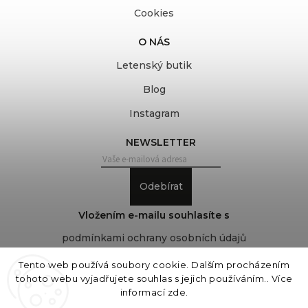
Cookies
O NÁS
Letenský butik
Blog
Instagram
NEWSLETTER
Odebírat
Vložením e-mailu souhlasíte s
podmínkami ochrany osobních údajů
Tento web používá soubory cookie. Dalším procházením
tohoto webu vyjadřujete souhlas s jejich používáním.. Více
Copyright 2026
COVEROVER
. Všechna práva
informací
zde
.
vyhrazena.