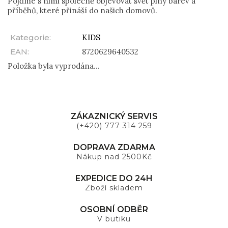
Pojďme s nimi společně objevovat svět plný barev a
příběhů, které přináší do našich domovů.
Kategorie
:
KIDS
EAN
:
8720629640532
Položka byla vyprodána…
ZÁKAZNICKÝ SERVIS
(+420) 777 314 259
DOPRAVA ZDARMA
Nákup nad 2500Kč
EXPEDICE DO 24H
Zboží skladem
OSOBNÍ ODBĚR
V butiku