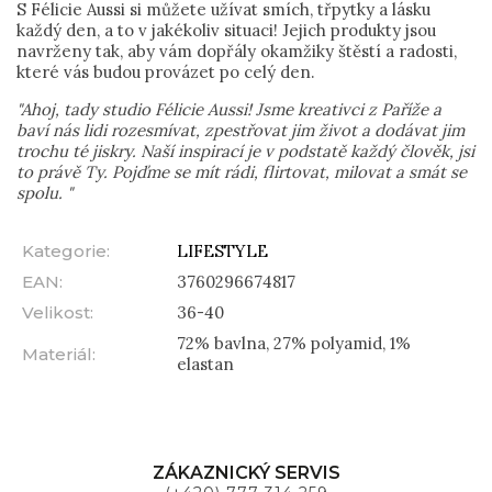
S Félicie Aussi si můžete užívat smích, třpytky a lásku
každý den, a to v jakékoliv situaci! Jejich produkty jsou
navrženy tak, aby vám dopřály okamžiky štěstí a radosti,
které vás budou provázet po celý den.
"Ahoj, tady studio Félicie Aussi! Jsme kreativci z Paříže a
baví nás lidi rozesmívat, zpestřovat jim život a dodávat jim
trochu té jiskry. Naší inspirací je v podstatě každý člověk, jsi
to právě Ty. Pojďme se mít rádi, flirtovat, milovat a smát se
spolu. "
Kategorie
:
LIFESTYLE
EAN
:
3760296674817
Velikost
:
36-40
72% bavlna, 27% polyamid, 1%
Materiál
:
elastan
ZÁKAZNICKÝ SERVIS