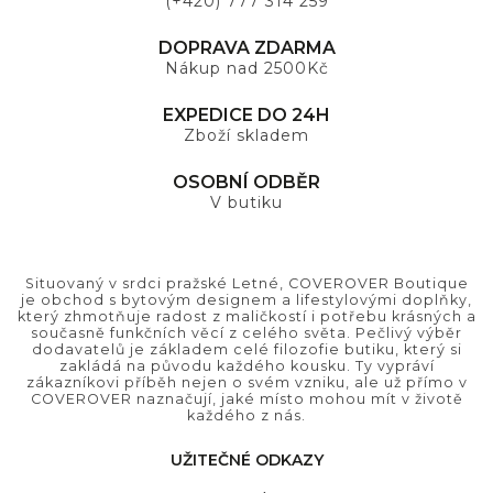
(+420) 777 314 259
DOPRAVA ZDARMA
Nákup nad 2500Kč
EXPEDICE DO 24H
Zboží skladem
OSOBNÍ ODBĚR
V butiku
Situovaný v srdci pražské Letné, COVEROVER Boutique
je obchod s bytovým designem a lifestylovými doplňky,
který zhmotňuje radost z maličkostí i potřebu krásných a
současně funkčních věcí z celého světa. Pečlivý výběr
dodavatelů je základem celé filozofie butiku, který si
zakládá na původu každého kousku. Ty vypráví
zákazníkovi příběh nejen o svém vzniku, ale už přímo v
COVEROVER naznačují, jaké místo mohou mít v životě
každého z nás.
UŽITEČNÉ ODKAZY