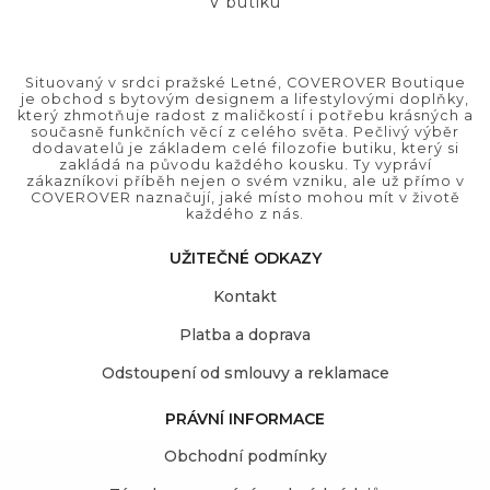
V butiku
Situovaný v srdci pražské Letné, COVEROVER Boutique
je obchod s bytovým designem a lifestylovými doplňky,
který zhmotňuje radost z maličkostí i potřebu krásných a
současně funkčních věcí z celého světa. Pečlivý výběr
dodavatelů je základem celé filozofie butiku, který si
zakládá na původu každého kousku. Ty vypráví
zákazníkovi příběh nejen o svém vzniku, ale už přímo v
COVEROVER naznačují, jaké místo mohou mít v životě
každého z nás.
UŽITEČNÉ ODKAZY
Kontakt
Platba a doprava
Odstoupení od smlouvy a reklamace
PRÁVNÍ INFORMACE
Obchodní podmínky