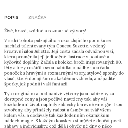
POPIS
ZNAČKA
Živé, hravé, svůdné a rozmarné výtvory!
V srdci tohoto pulzujícího a okouzlujícího podniku se
nachází talentovaný tým Coucou Suzette, vedený
kreativní silou Juliette. Její cesta začala odvážnou vizí,
která proměnila její jedinečné ilustrace v poutavé a
kýčovité doplňky. Začala s kolekcí broží inspirovaných 90.
léty a brzy rozšířila svou nabídku o nádhernou řadu
ponožek s hravými a rozmarnými vzory, stylové sponky do
vlasů, které dodají šmrnc každému vzhledu, a nápadité
šperky, jež podnítí vaši fantazii.
Tyto originální a podmanivé výtvory jsou nabízeny za
dostupné ceny a jsou pečlivě navrženy tak, aby váš
každodenní život naplnily záblesky barevné energie. Jsou
stvořeny, aby přinášely radost a úsměv na tvář všem
kolem vás, a dodávaly tak každodenním okamžikům
nádech magie. S každým kouskem si můžete dopřát pocit
zábavy a individuality, což dělá i obyčejné dny o něco