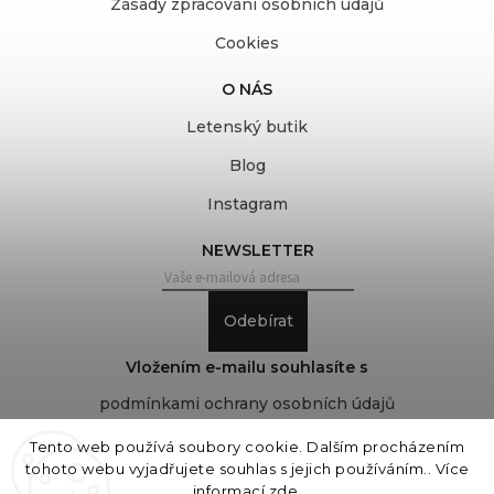
Zásady zpracování osobních údajů
Cookies
O NÁS
Letenský butik
Blog
Instagram
NEWSLETTER
Odebírat
Vložením e-mailu souhlasíte s
podmínkami ochrany osobních údajů
Tento web používá soubory cookie. Dalším procházením
tohoto webu vyjadřujete souhlas s jejich používáním.. Více
Copyright 2026
COVEROVER
. Všechna práva
informací
zde
.