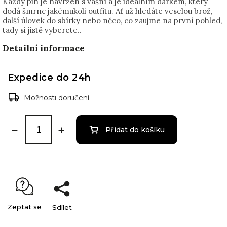
Každý pin je navržen s vášní a je ideálním dárkem, který
dodá šmrnc jakémukoli outfitu. Ať už hledáte veselou brož,
další úlovek do sbírky nebo něco, co zaujme na první pohled,
tady si jistě vyberete..
Detailní informace
Expedice do 24h
Možnosti doručení
Přidat do košíku
Zeptat se
Sdílet