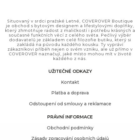
Situovaný v srdci pražské Letné, COVEROVER Boutique
je obchod s bytovým designem a lifestylovými doplňky,
který zhmotňuje radost z maličkostí i potřebu krásných a
současně funkčních věcí z celého světa. Pečlivý výběr
dodavatelů je základem celé filozofie butiku, který si
zakládá na původu každého kousku. Ty vypráví
zákazníkovi příběh nejen o svém vzniku, ale už přímo v
COVEROVER naznačují, jaké místo mohou mít v životě
každého z nás.
UŽITEČNÉ ODKAZY
Kontakt
Platba a doprava
Odstoupení od smlouvy a reklamace
PRÁVNÍ INFORMACE
Obchodní podmínky
Zásady zpracování osobních údajů