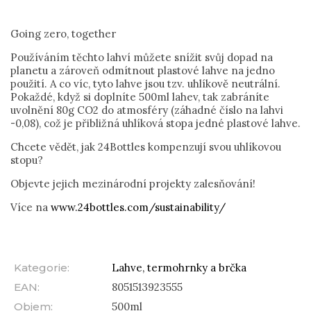
Going zero, together
Používáním těchto lahví můžete snížit svůj dopad na
planetu a zároveň odmítnout plastové lahve na jedno
použití. A co víc, tyto lahve jsou tzv. uhlíkově neutrální.
Pokaždé, když si doplníte 500ml lahev, tak zabráníte
uvolnění 80g CO2 do atmosféry (záhadné číslo na lahvi
-0,08), což je přibližná uhlíková stopa jedné plastové lahve.
Chcete vědět, jak 24Bottles kompenzují svou uhlíkovou
stopu?
Objevte jejich mezinárodní projekty zalesňování!
Více na
www.24bottles.com/sustainability/
Kategorie
:
Lahve, termohrnky a brčka
EAN
:
8051513923555
Objem
:
500ml