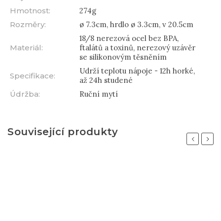
Hmotnost
:
274g
Rozměry
:
ø 7.3cm, hrdlo ø 3.3cm, v 20.5cm
18/8 nerezová ocel bez BPA,
Materiál
:
ftalátů a toxinů, nerezový uzávěr
se silikonovým těsněním
Udrží teplotu nápoje - 12h horké,
Specifikace
:
až 24h studené
Údržba
:
Ruční mytí
Související produkty
Previous
Next