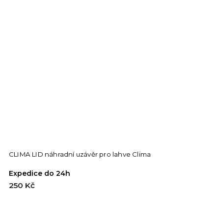
CLIMA LID náhradní uzávěr pro lahve Clima
T
Expedice do 24h
E
250 Kč
1