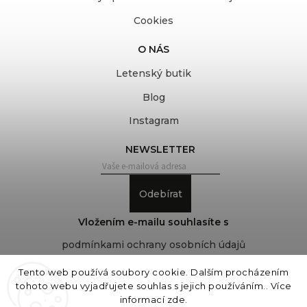
Cookies
O NÁS
Letenský butik
Blog
Instagram
NEWSLETTER
Odebírat
Vložením e-mailu souhlasíte s
podmínkami ochrany osobních údajů
Tento web používá soubory cookie. Dalším procházením
tohoto webu vyjadřujete souhlas s jejich používáním.. Více
Copyright 2026
COVEROVER
. Všechna práva
informací
zde
.