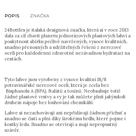
POPIS
ZNAČKA
24Bottles je italská designová značka, která si v roce 2013
dala za cíl zbavit planetu jednorázových plastových lahví a
poskytnout sbírku pečlivě navržených, vysoce kvalitních,
snadno přenosných a udržitelných řešení z nerezové
oceli pro každodenní zdravotně nezávadnou hydrataci na
cestách.
Tyto lahve jsou vyrobeny z vysoce kvalitní 18/8
potravinářské nerezové oceli, která je zcela bez
Bisphanolu A (BPA), ftalátů a toxinů. Neobsahuje totiž
žádné plastové vrstvy a vy je tak můžete plnit jakýmkoli
druhem nápoje bez louhování chemikálií.
Lahve si nezachovávají ani nepřidávají žádnou příchuť a
snadno se čistí a plní díky širokému hrdlu, které pojme i
kostky ledu. Snadno se otevírají a mají nepropustný
uzávěr.