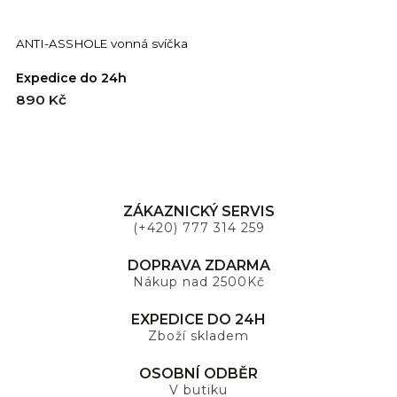
ANTI-ASSHOLE vonná svíčka
A
Expedice do 24h
E
890 Kč
2
ZÁKAZNICKÝ SERVIS
(+420) 777 314 259
DOPRAVA ZDARMA
Nákup nad 2500Kč
EXPEDICE DO 24H
Zboží skladem
OSOBNÍ ODBĚR
V butiku