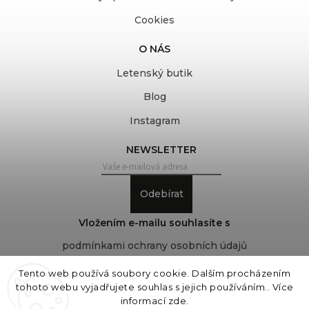
Cookies
O NÁS
Letenský butik
Blog
Instagram
NEWSLETTER
Odebírat
Vložením e-mailu souhlasíte s
podmínkami ochrany osobních údajů
Tento web používá soubory cookie. Dalším procházením
tohoto webu vyjadřujete souhlas s jejich používáním.. Více
Copyright 2026
COVEROVER
. Všechna práva
informací
zde
.