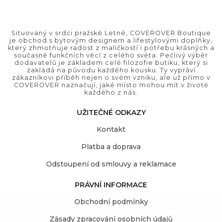
Situovaný v srdci pražské Letné, COVEROVER Boutique
je obchod s bytovým designem a lifestylovými doplňky,
který zhmotňuje radost z maličkostí i potřebu krásných a
současně funkčních věcí z celého světa. Pečlivý výběr
dodavatelů je základem celé filozofie butiku, který si
zakládá na původu každého kousku. Ty vypráví
zákazníkovi příběh nejen o svém vzniku, ale už přímo v
COVEROVER naznačují, jaké místo mohou mít v životě
každého z nás.
UŽITEČNÉ ODKAZY
Kontakt
Platba a doprava
Odstoupení od smlouvy a reklamace
PRÁVNÍ INFORMACE
Obchodní podmínky
Zásady zpracování osobních údajů