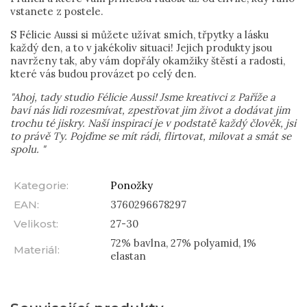
vstanete z postele.
S Félicie Aussi si můžete užívat smích, třpytky a lásku
každý den, a to v jakékoliv situaci! Jejich produkty jsou
navrženy tak, aby vám dopřály okamžiky štěstí a radosti,
které vás budou provázet po celý den.
"Ahoj, tady studio Félicie Aussi! Jsme kreativci z Paříže a
baví nás lidi rozesmívat, zpestřovat jim život a dodávat jim
trochu té jiskry. Naší inspirací je v podstatě každý člověk, jsi
to právě Ty. Pojďme se mít rádi, flirtovat, milovat a smát se
spolu. "
Kategorie
:
Ponožky
EAN
:
3760296678297
Velikost
:
27-30
72% bavlna, 27% polyamid, 1%
Materiál
:
elastan