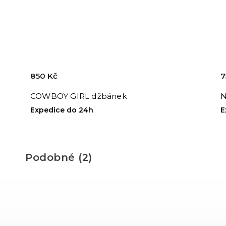
850 Kč
7
COWBOY GIRL džbánek
N
Expedice do 24h
E
Podobné (2)