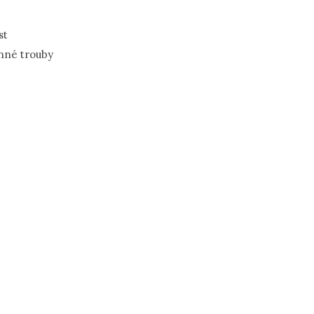
st
nné trouby