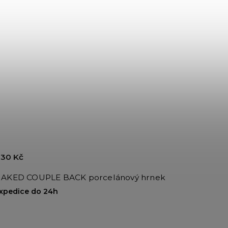
30 Kč
AKED COUPLE BACK porcelánový hrnek
xpedice do 24h