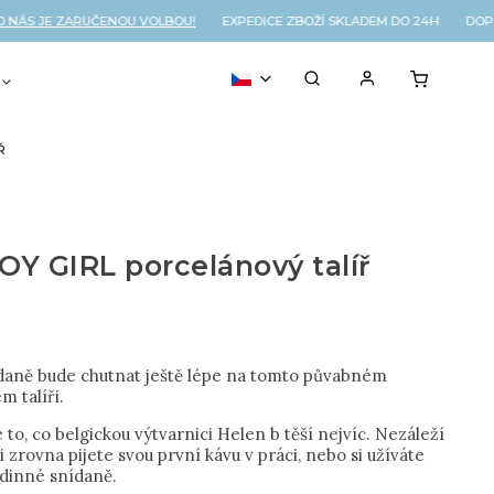
S JE ZARUČENOU VOLBOU!
EXPEDICE ZBOŽÍ SKLADEM DO 24H DOPRAV
VOUCHER
% OUTLET
Ř
Y GIRL porcelánový talíř
daně bude chutnat ještě lépe na tomto půvabném
m talíři.
 to, co belgickou výtvarnici Helen b těší nejvíc. Nezáleží
li zrovna pijete svou první kávu v práci, nebo si užíváte
odinné snídaně.