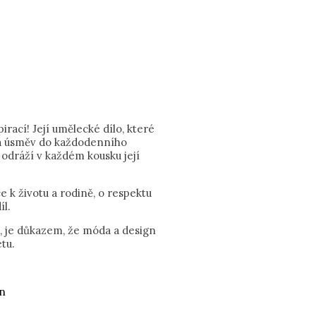
rací! Její umělecké dílo, které
t a úsměv do každodenního
 odráží v každém kousku její
e k životu a rodině, o respektu
íl.
u, je důkazem, že móda a design
tu.
án