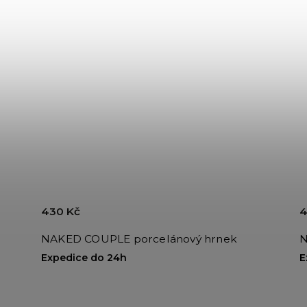
430 Kč
4
NAKED COUPLE porcelánový hrnek
N
Expedice do 24h
E