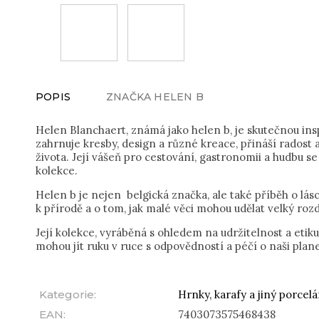
POPIS
ZNAČKA
HELEN B
Helen Blanchaert, známá jako helen b, je skutečnou inspi
zahrnuje kresby, design a různé kreace, přináší rados
života. Její vášeň pro cestování, gastronomii a hudbu se
kolekce.
Helen b je nejen belgická značka, ale také příběh o lásc
k přírodě a o tom, jak malé věci mohou udělat velký rozd
Její kolekce, vyráběná s ohledem na udržitelnost a etik
mohou jít ruku v ruce s odpovědností a péčí o naši plane
Kategorie
:
Hrnky, karafy a jiný porcel
EAN
:
7403073575468438