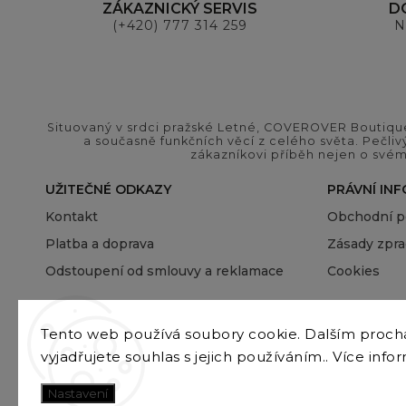
ZÁKAZNICKÝ SERVIS
D
(+420) 777 314 259
N
Situovaný v srdci pražské Letné, COVEROVER Boutique
a současně funkčních věcí z celého světa. Pečliv
zákazníkovi příběh nejen o svém
UŽITEČNÉ ODKAZY
PRÁVNÍ IN
Kontakt
Obchodní 
Platba a doprava
Zásady zpra
Odstoupení od smlouvy a reklamace
Cookies
Tento web používá soubory cookie. Dalším proc
vyjadřujete souhlas s jejich používáním.. Více info
Nastavení