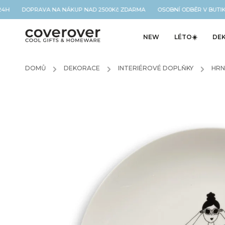
4H DOPRAVA NA NÁKUP NAD 2500Kč ZDARMA OSOBNÍ ODBĚR V BUTIKU
NEW
LÉTO☀️
DE
DOMŮ
/
DEKORACE
/
INTERIÉROVÉ DOPLŇKY
/
HRN