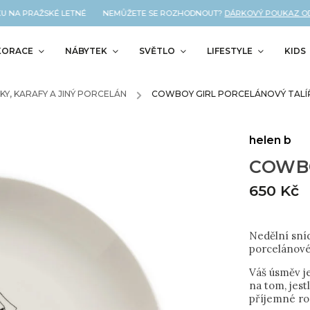
 NA PRAŽSKÉ LETNÉ NEMŮŽETE SE ROZHODNOUT?
DÁRKOVÝ POUKAZ OD NÁ
KORACE
NÁBYTEK
SVĚTLO
LIFESTYLE
KIDS
KY, KARAFY A JINÝ PORCELÁN
/
COWBOY GIRL PORCELÁNOVÝ TALÍ
helen b
COWBO
650 Kč
Nedělní sní
porcelánové
Váš úsměv je
na tom, jest
příjemné r