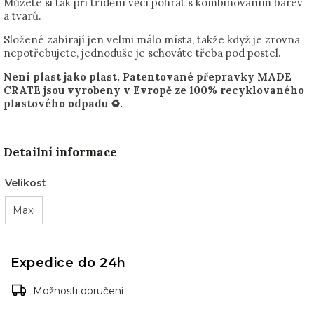
Můžete si tak při třídění věcí pohrát s kombinováním barev
a tvarů.
Složené zabírají jen velmi málo místa, takže když je zrovna
nepotřebujete, jednoduše je schováte třeba pod postel.
Není plast jako plast.
Patentované přepravky MADE
CRATE jsou vyrobeny v Evropě ze 100% recyklovaného
plastového odpadu ♻️.
Detailní informace
Velikost
Maxi
Expedice do 24h
Možnosti doručení