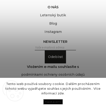
O NÁS
Letenský butik
Blog
Instagram
NEWSLETTER
Odebírat
Vložením e-mailu souhlasíte s
podmínkami ochrany osobních údajů
Tento web používá soubory cookie. Dalším procházením
tohoto webu vyjadřujete souhlas s jejich používáním.. Více
Copyright 2026
COVEROVER
. Všechna práva
informací
zde
.
vyhrazena.
Upravit nastavení cookies
Nastavení