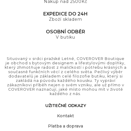
Nákup nad 2500Kč
EXPEDICE DO 24H
Zboží skladem
OSOBNÍ ODBĚR
V butiku
Situovaný v srdci pražské Letné, COVEROVER Boutique
je obchod s bytovým designem a lifestylovými doplňky,
který zhmotňuje radost z maličkostí i potřebu krásných a
současně funkčních věcí z celého světa. Pečlivý výběr
dodavatelů je základem celé filozofie butiku, který si
zakládá na původu každého kousku. Ty vypráví
zákazníkovi příběh nejen o svém vzniku, ale už přímo v
COVEROVER naznačují, jaké místo mohou mít v životě
každého z nás.
UŽITEČNÉ ODKAZY
Kontakt
Platba a doprava