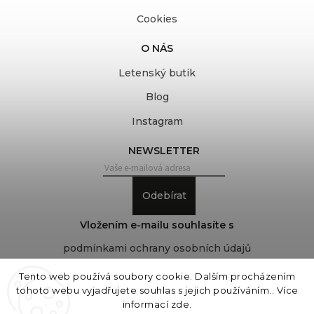
Cookies
O NÁS
Letenský butik
Blog
Instagram
NEWSLETTER
Odebírat
Vložením e-mailu souhlasíte s
podmínkami ochrany osobních údajů
Tento web používá soubory cookie. Dalším procházením
tohoto webu vyjadřujete souhlas s jejich používáním.. Více
Copyright 2026
COVEROVER
. Všechna práva
informací
zde
.