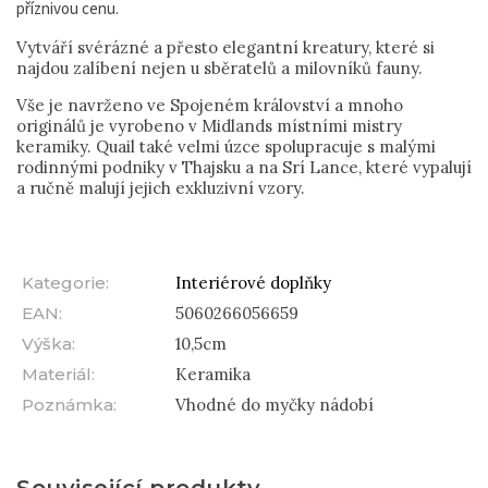
příznivou cenu.
Vytváří svérázné a přesto elegantní kreatury, které si
najdou zalíbení nejen u sběratelů a milovníků fauny.
Vše je navrženo ve Spojeném království a mnoho
originálů je vyrobeno v Midlands místními mistry
keramiky. Quail také velmi úzce spolupracuje s malými
rodinnými podniky v Thajsku a na Srí Lance, které vypalují
a ručně malují jejich exkluzivní vzory.
Kategorie
:
Interiérové doplňky
EAN
:
5060266056659
Výška
:
10,5cm
Materiál
:
Keramika
Poznámka
:
Vhodné do myčky nádobí
Související produkty