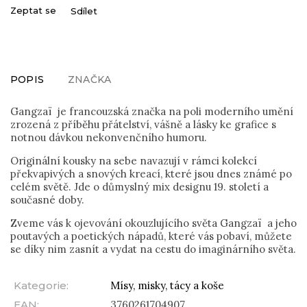
Zeptat se
Sdílet
POPIS
ZNAČKA
Gangzaï je francouzská značka na poli moderního umění
zrozená z příběhu přátelství, vášně a lásky ke grafice s
notnou dávkou nekonvenčního humoru.
Originální kousky na sebe navazují v rámci kolekcí
překvapivých a snových kreací, které jsou dnes známé po
celém světě. Jde o důmyslný mix designu 19. století a
současné doby.
Zveme vás k ojevování okouzlujícího světa Gangzaï a jeho
poutavých a poetických nápadů, které vás pobaví, můžete
se díky nim zasnít a vydat na cestu do imaginárního světa.
Kategorie
:
Mísy, misky, tácy a koše
EAN
:
3760261704907