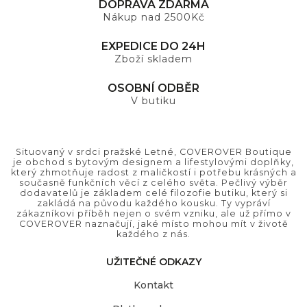
DOPRAVA ZDARMA
Nákup nad 2500Kč
EXPEDICE DO 24H
Zboží skladem
OSOBNÍ ODBĚR
V butiku
Situovaný v srdci pražské Letné, COVEROVER Boutique
je obchod s bytovým designem a lifestylovými doplňky,
který zhmotňuje radost z maličkostí i potřebu krásných a
současně funkčních věcí z celého světa. Pečlivý výběr
dodavatelů je základem celé filozofie butiku, který si
zakládá na původu každého kousku. Ty vypráví
zákazníkovi příběh nejen o svém vzniku, ale už přímo v
COVEROVER naznačují, jaké místo mohou mít v životě
každého z nás.
UŽITEČNÉ ODKAZY
Kontakt