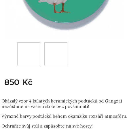
850 Kč
Okázalý vzor 4 kulatých keramických podtácků od Gangzaï
nezůstane na vašem stole bez povšimnutí!
Výrazné barvy podtácků během okamžiku rozzáří atmosféru.
Ochraňte svůj stůl a zapůsobte na své hosty!