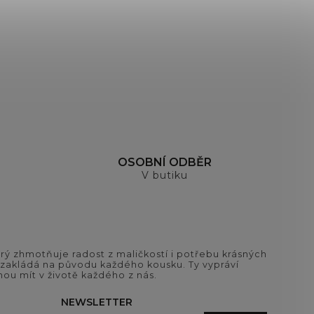
OSOBNÍ ODBĚR
V butiku
ý zhmotňuje radost z maličkostí i potřebu krásných
si zakládá na původu každého kousku. Ty vypráví
ou mít v životě každého z nás.
NEWSLETTER