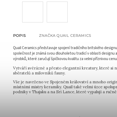
POPIS
ZNAČKA
QUAIL CERAMICS
Quail Ceramics představuje spojení tradičního britského design
společnost je známá svou dlouholetou tradicí v oblasti designu 
výrobků, které zaručují špičkovou kvalitu za velmi příznivou cenu
Vytváří svérázné a přesto elegantní kreatury, které si 
sběratelů a milovníků fauny.
Vše je navrženo ve Spojeném království a mnoho origi
místními mistry keramiky. Quail také velmi úzce spolu
podniky v Thajsku a na Srí Lance, které vypalují a ručně 