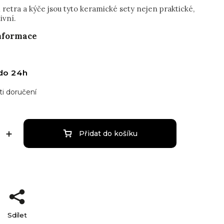
retra a kýče jsou tyto keramické sety nejen praktické,
tivní.
informace
do 24h
i doručení
Přidat do košíku
Sdílet