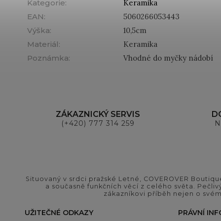
Kategorie
:
Keramika
EAN
:
5060266053443
Výška
:
10,5cm
Materiál
:
Keramika
Poznámka
:
Vhodné do myčky nádobí
ZÁKAZNICKÝ SERVIS
D
(+420) 777 314 259
N
Situovaný v srdci pražské Letné, COVEROVER Boutique
a současně funkčních věcí z celého světa. Pečliv
zákazníkovi příběh nejen o svém
UŽITEČNÉ ODKAZY
PRÁVNÍ IN