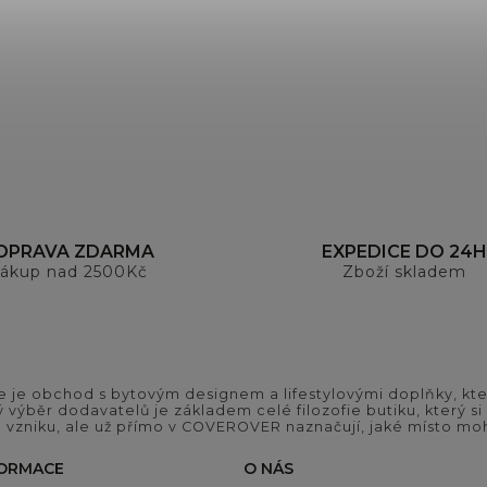
OPRAVA ZDARMA
EXPEDICE DO 24H
ákup nad 2500Kč
Zboží skladem
 je obchod s bytovým designem a lifestylovými doplňky, kter
ý výběr dodavatelů je základem celé filozofie butiku, který 
 vzniku, ale už přímo v COVEROVER naznačují, jaké místo moh
FORMACE
O NÁS