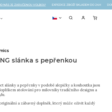
ÁS JE ZARUČENOU VOLBOU!
EXPEDICE ZBOŽÍ SKLADEM DO 24H DOPR
VOUCHER
% OUTLET
amics
NG slánka s pepřenkou
et slánky a pepřenky v podobě slepičky a kouhoutka jsou
oplňkem stolování pro milovníky tradičního designu a
ylu.
originální a zábavný doplněk, který může oživit každý