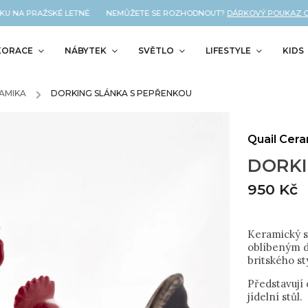
U NA PRAŽSKÉ LETNÉ NEMŮŽETE SE ROZHODNOUT?
DÁRKOVÝ POUKAZ OD N
KORACE
NÁBYTEK
SVĚTLO
LIFESTYLE
KIDS
AMIKA
/
DORKING SLÁNKA S PEPŘENKOU
Quail Cer
DORKI
950 Kč
Keramický s
oblíbeným d
britského st
Představují 
jídelní stůl.