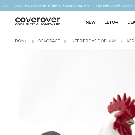
 24H DOPRAVA NA NÁKUP NAD 2500Kč ZDARMA OSOBNÍ ODBĚR V BUTIK
NEW
LÉTO☀️
DE
DOMŮ
/
DEKORACE
/
INTERIÉROVÉ DOPLŇKY
/
KER