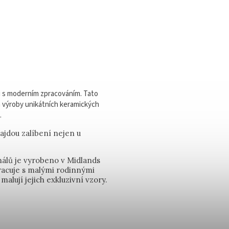
u s moderním zpracováním. Tato
a výroby unikátních keramických
.
najdou zalíbení nejen u
nálů je vyrobeno v Midlands
pracuje s malými rodinnými
malují jejich exkluzivní vzory.