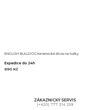
ENGLISH BULLDOG keramická dóza na tužky
E
Expedice do 24h
M
690 Kč
9
ZÁKAZNICKÝ SERVIS
(+420) 777 314 259