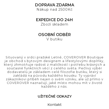
DOPRAVA ZDARMA
Nákup nad 2500Kč
EXPEDICE DO 24H
Zboží skladem
OSOBNÍ ODBĚR
V butiku
Situovaný v srdci pražské Letné, COVEROVER Boutique
je obchod s bytovým designem a lifestylovými doplňky,
který zhmotňuje radost z maličkostí i potřebu krásných a
současně funkčních věcí z celého světa. Pečlivý výběr
dodavatelů je základem celé filozofie butiku, který si
zakládá na původu každého kousku. Ty vypráví
zákazníkovi příběh nejen o svém vzniku, ale už přímo v
COVEROVER naznačují, jaké místo mohou mít v životě
každého z nás.
UŽITEČNÉ ODKAZY
Kontakt