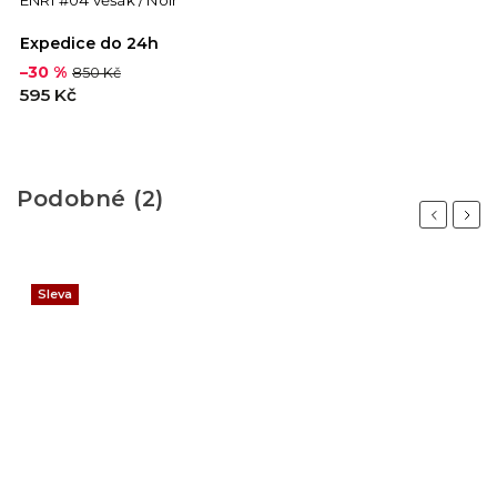
ENRI #04 věšák / Noir
Expedice do 24h
–30 %
850 Kč
595 Kč
Podobné (2)
Previous
Next
Sleva