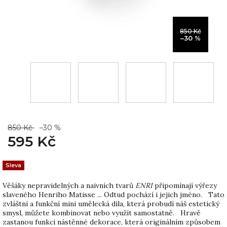
850 Kč
–30 %
850 Kč
–30 %
595 Kč
Sleva
Věšáky nepravidelných a naivních tvarů
ENRI
připomínají výřezy
slaveného Henriho Matisse ... Odtud pochází i jejich jméno. Tato
zvláštní a funkční mini umělecká díla, která probudí náš estetický
smysl, můžete kombinovat nebo využít samostatně. Hravě
zastanou funkci nástěnné dekorace, která originálním způsobem