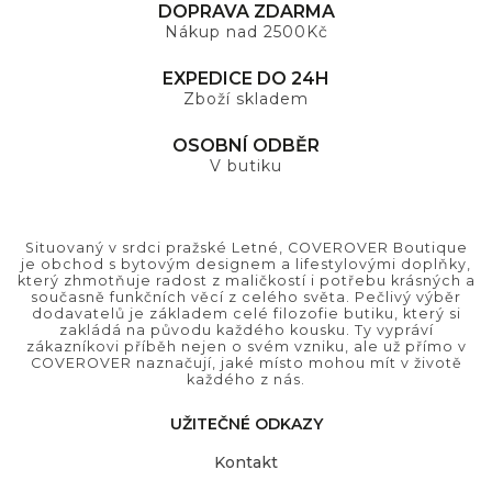
DOPRAVA ZDARMA
Nákup nad 2500Kč
EXPEDICE DO 24H
Zboží skladem
OSOBNÍ ODBĚR
V butiku
Situovaný v srdci pražské Letné, COVEROVER Boutique
je obchod s bytovým designem a lifestylovými doplňky,
který zhmotňuje radost z maličkostí i potřebu krásných a
současně funkčních věcí z celého světa. Pečlivý výběr
dodavatelů je základem celé filozofie butiku, který si
zakládá na původu každého kousku. Ty vypráví
zákazníkovi příběh nejen o svém vzniku, ale už přímo v
COVEROVER naznačují, jaké místo mohou mít v životě
každého z nás.
UŽITEČNÉ ODKAZY
Kontakt