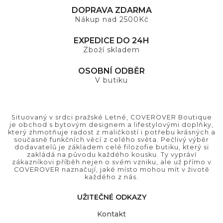
DOPRAVA ZDARMA
Nákup nad 2500Kč
EXPEDICE DO 24H
Zboží skladem
OSOBNÍ ODBĚR
V butiku
Situovaný v srdci pražské Letné, COVEROVER Boutique
je obchod s bytovým designem a lifestylovými doplňky,
který zhmotňuje radost z maličkostí i potřebu krásných a
současně funkčních věcí z celého světa. Pečlivý výběr
dodavatelů je základem celé filozofie butiku, který si
zakládá na původu každého kousku. Ty vypráví
zákazníkovi příběh nejen o svém vzniku, ale už přímo v
COVEROVER naznačují, jaké místo mohou mít v životě
každého z nás.
UŽITEČNÉ ODKAZY
Kontakt