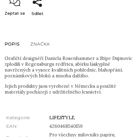
Zeptat se
Sdílet
POPIS
ZNAČKA
Grafičtí designéři Daniela Rosenhammer a Stipe Dujmovic
zplodili v Regensburgu redfries, sbírku láskyplně
navržených a vysoce kvalitních pohlednic, blahopřání,
poznámkových bloků a mnoha dalšího.
Jejich produkty jsou vyrobené v Německu a použité
materiály pocházejí z udržitelného lesnictví.
Kategorie
:
LIFESTYLE
EAN
:
4260468540159
Pro všechny milovníky papíru,