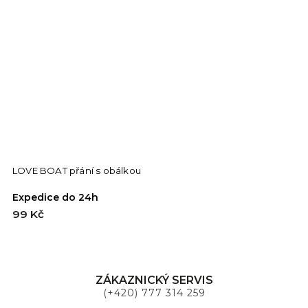
LOVE BOAT přání s obálkou
E
Expedice do 24h
E
99 Kč
9
ZÁKAZNICKÝ SERVIS
(+420) 777 314 259