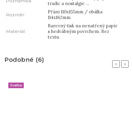
Poznámka
:
tradic a nostalgie ...
Přání 110x155mm / obálka
Rozměr
:
114x162mm
Barevný tisk na nenatřený papír
Materiál
:
s hedvábným povrchem. Bez
textu.
Podobné (6)
Previous
Next
Svatba