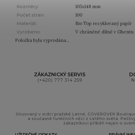
Rozměry
:
105x148 mm
Počet stran
:
100
Materiál
:
Bio Top recyklovaný papír
Vyrobeno
:
V chráněné dílně v Ghentu
Položka byla vyprodána…
ZÁKAZNICKÝ SERVIS
D
(+420) 777 314 259
N
Situovaný v srdci pražské Letné, COVEROVER Boutique
a současně funkčních věcí z celého světa. Pečliv
zákazníkovi příběh nejen o svém
UŽITEČNÉ ODKAZY
PRÁVNÍ IN