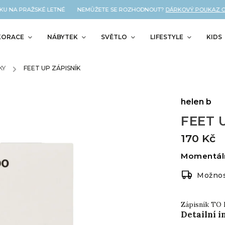
U NA PRAŽSKÉ LETNÉ NEMŮŽETE SE ROZHODNOUT?
DÁRKOVÝ POUKAZ OD 
KORACE
NÁBYTEK
SVĚTLO
LIFESTYLE
KIDS
KY
/
FEET UP ZÁPISNÍK
helen b
FEET U
170 Kč
Momentál
Možnos
Zápisník TO 
Detailní 