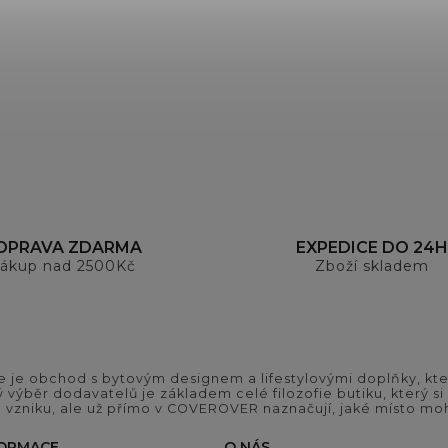
OPRAVA ZDARMA
EXPEDICE DO 24H
ákup nad 2500Kč
Zboží skladem
 je obchod s bytovým designem a lifestylovými doplňky, kter
ý výběr dodavatelů je základem celé filozofie butiku, který 
 vzniku, ale už přímo v COVEROVER naznačují, jaké místo moh
FORMACE
O NÁS