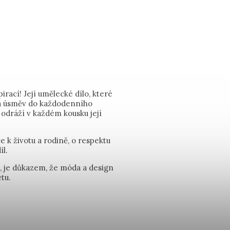
rací! Její umělecké dílo, které
t a úsměv do každodenního
 odráží v každém kousku její
e k životu a rodině, o respektu
íl.
u, je důkazem, že móda a design
tu.