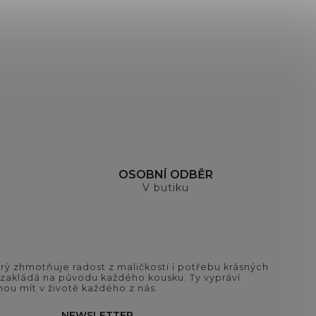
OSOBNÍ ODBĚR
V butiku
ý zhmotňuje radost z maličkostí i potřebu krásných
si zakládá na původu každého kousku. Ty vypráví
ou mít v životě každého z nás.
NEWSLETTER