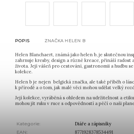
POPIS
ZNAČKA
HELEN B
Helen Blanchaert, známá jako helen b, je skutečnou inspi
zahrnuje kresby, design a různé kreace, přináší rados
života. Její vášeň pro cestování, gastronomii a hudbu se
kolekce.
Helen b je nejen belgická značka, ale také příběh o lásc
k přírodě a o tom, jak malé věci mohou udělat velký rozd
Její kolekce, vyráběná s ohledem na udržitelnost a etik
mohou jít ruku v ruce s odpovědností a péčí o naši plane
Kategorie
:
Diáře a zápisníky
EAN
:
8771928378534491