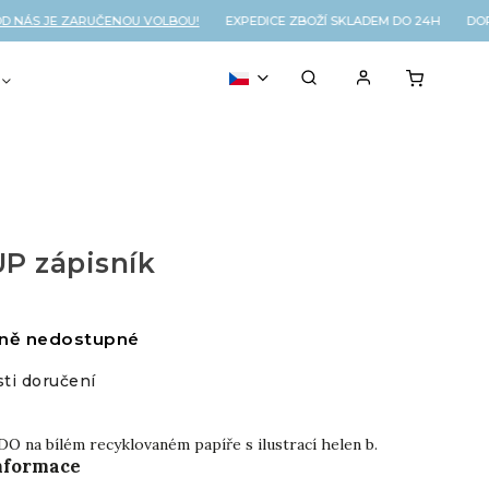
NÁS JE ZARUČENOU VOLBOU!
EXPEDICE ZBOŽÍ SKLADEM DO 24H DOPR
VOUCHER
% OUTLET
P zápisník
ně nedostupné
ti doručení
DO na bílém recyklovaném papíře s ilustrací helen b.
informace