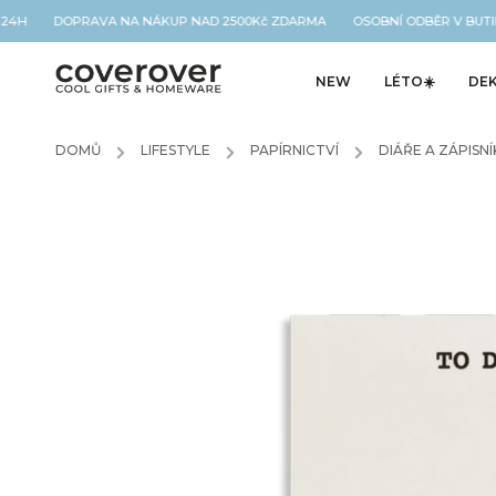
 24H DOPRAVA NA NÁKUP NAD 2500Kč ZDARMA OSOBNÍ ODBĚR V BUTIK
NEW
LÉTO☀️
DE
DOMŮ
/
LIFESTYLE
/
PAPÍRNICTVÍ
/
DIÁŘE A ZÁPISNÍ