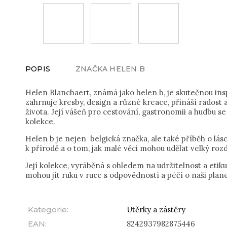
POPIS
ZNAČKA
HELEN B
Helen Blanchaert, známá jako helen b, je skutečnou inspi
zahrnuje kresby, design a různé kreace, přináší rados
života. Její vášeň pro cestování, gastronomii a hudbu se
kolekce.
Helen b je nejen belgická značka, ale také příběh o lásc
k přírodě a o tom, jak malé věci mohou udělat velký rozd
Její kolekce, vyráběná s ohledem na udržitelnost a etik
mohou jít ruku v ruce s odpovědností a péčí o naši plane
Kategorie
:
Utěrky a zástěry
EAN
:
8242937982875446