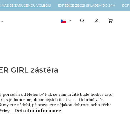
 JE ZARUČENOU VOLBOU!
EXPEDICE ZBOŽÍ SKLADEM DO 24H DOPRAV
VOUCHER
% OUTLET
R GIRL zástěra
ý porcelán od Helen b? Pak se vám určitě bude hodit i tato
ra s jednou z nejoblíbenějších ilustrací! Ochrání vaše
 už myjete nádobí, připravujete nějakou dobrotu nebo třeba
Detailní informace
tiny ...