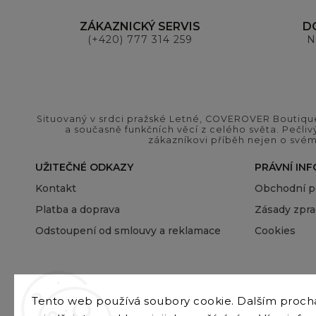
ZÁKAZNICKÝ SERVIS
D
(+420) 777 314 259
N
Situovaný v srdci pražské Letné, COVEROVER Boutique
a současně funkčních věcí z celého světa. Pečliv
zákazníkovi příběh nejen o svém
UŽITEČNÉ ODKAZY
PRÁVNÍ IN
Kontakt
Obchodní 
Platba a doprava
Zásady zpra
Odstoupení od smlouvy a reklamace
Cookies
Tento web používá soubory cookie. Dalším proc