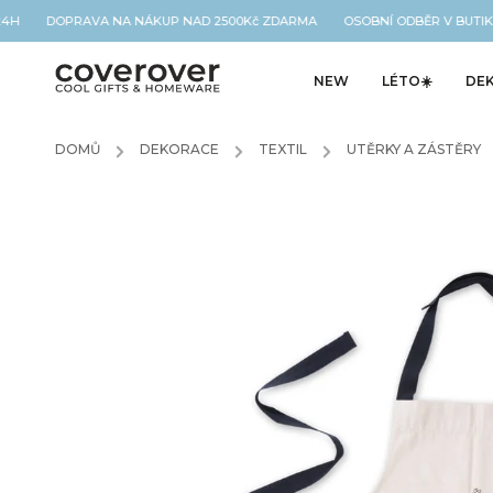
4H DOPRAVA NA NÁKUP NAD 2500Kč ZDARMA OSOBNÍ ODBĚR V BUTIKU 
NEW
LÉTO☀️
DE
DOMŮ
/
DEKORACE
/
TEXTIL
/
UTĚRKY A ZÁSTĚRY