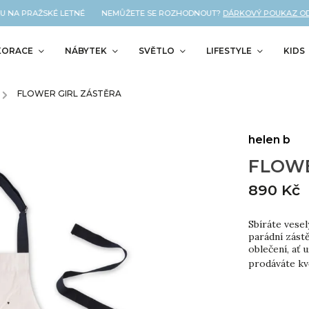
NA PRAŽSKÉ LETNÉ NEMŮŽETE SE ROZHODNOUT?
DÁRKOVÝ POUKAZ OD NÁS
KORACE
NÁBYTEK
SVĚTLO
LIFESTYLE
KIDS
/
FLOWER GIRL ZÁSTĚRA
helen b
FLOWE
890 Kč
Sbíráte vesel
parádní zástě
oblečení, ať
prodáváte kvě