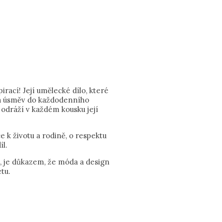
rací! Její umělecké dílo, které
t a úsměv do každodenního
 odráží v každém kousku její
e k životu a rodině, o respektu
íl.
u, je důkazem, že móda a design
tu.