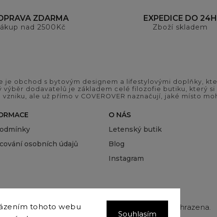
OPRAVA ZDARMA
EXPEDICE DO 24H
ákup nad 2500Kč
Zboží skladem
 je obchod s bytovým designem a lifestylovými doplňky, kter
ý výběr dodavatelů je základem celé filozofie butiku, který 
 vzniku, ale už přímo v COVEROVER naznačují, jaké místo moh
FORMACE
O NÁS
podmínky
Letenský butik
cování osobních údajů
Blog
Instagram
házením tohoto webu
Copyright 2026
COVEROVER
. Všechna práva vyhrazena.
Souhlasím
Upravit nastavení cookies