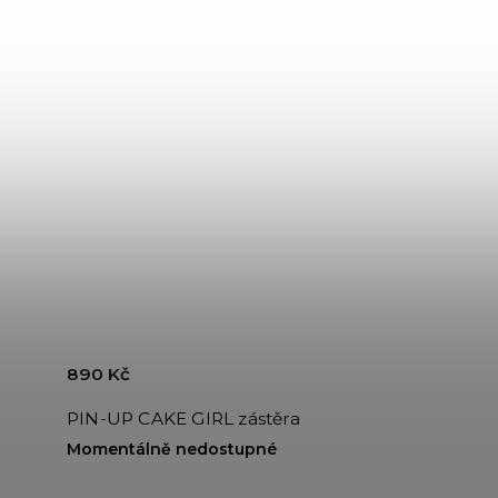
890 Kč
PIN-UP CAKE GIRL zástěra
Momentálně nedostupné