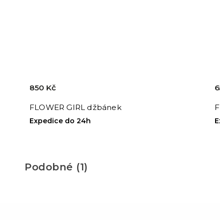
850 Kč
6
FLOWER GIRL džbánek
F
Expedice do 24h
E
Podobné (1)