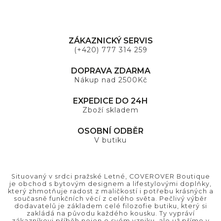
ZÁKAZNICKÝ SERVIS
(+420) 777 314 259
DOPRAVA ZDARMA
Nákup nad 2500Kč
EXPEDICE DO 24H
Zboží skladem
OSOBNÍ ODBĚR
V butiku
Situovaný v srdci pražské Letné, COVEROVER Boutique
je obchod s bytovým designem a lifestylovými doplňky,
který zhmotňuje radost z maličkostí i potřebu krásných a
současně funkčních věcí z celého světa. Pečlivý výběr
dodavatelů je základem celé filozofie butiku, který si
zakládá na původu každého kousku. Ty vypráví
zákazníkovi příběh nejen o svém vzniku, ale už přímo v