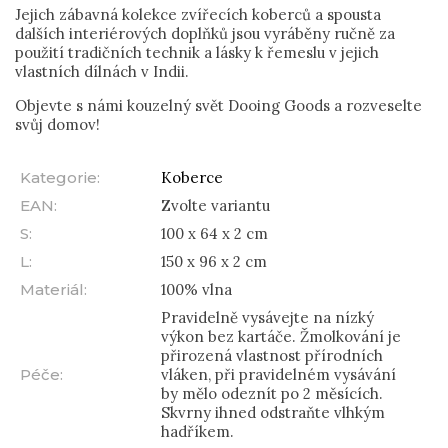
Jejich zábavná kolekce zvířecích koberců a spousta
dalších interiérových doplňků jsou vyráběny ručně za
použití tradičních technik a lásky k řemeslu v jejich
vlastních dílnách v Indii.
Objevte s námi kouzelný svět Dooing Goods a rozveselte
svůj domov!
Kategorie
:
Koberce
EAN
:
Zvolte variantu
S
:
100 x 64 x 2 cm
L
:
150 x 96 x 2 cm
Materiál
:
100% vlna
Pravidelně vysávejte na nízký
výkon bez kartáče. Žmolkování je
přirozená vlastnost přírodních
Péče
:
vláken, při pravidelném vysávání
by mělo odeznít po 2 měsících.
Skvrny ihned odstraňte vlhkým
hadříkem.