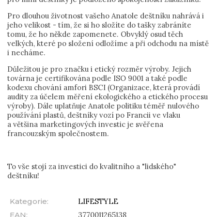
Pro dlouhou životnost vašeho Anatole deštníku nahrává i
jeho velikost - tím, že si ho složíte do tašky zabráníte
tomu, že ho někde zapomenete. Obvyklý osud těch
velkých, které po složení odložíme a při odchodu na místě
i necháme.
Důležitou je pro značku i etický rozměr výroby. Jejich
továrna je certifikována podle ISO 9001 a také podle
kodexu chování amfori BSCI (Organizace, která provádí
audity za účelem měření ekologického a etického procesu
výroby). Dále uplatňuje Anatole politiku téměř nulového
používání plastů, deštníky vozí po Francii ve vlaku
a většina marketingových investic je svěřena
francouzským společnostem.
To vše stojí za investici do kvalitního a "lidského"
deštníku!
Kategorie
:
LIFESTYLE
EAN
:
3770011265138