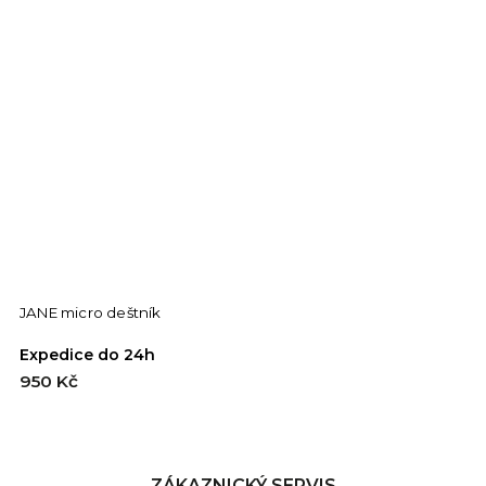
JANE micro deštník
L
Expedice do 24h
E
950 Kč
9
ZÁKAZNICKÝ SERVIS