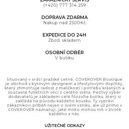
(+420) 777 314 259
DOPRAVA ZDARMA
Nákup nad 2500Kč
EXPEDICE DO 24H
Zboží skladem
OSOBNÍ ODBĚR
V butiku
Situovaný v srdci pražské Letné, COVEROVER Boutique
je obchod s bytovým designem a lifestylovými doplňky,
který zhmotňuje radost z maličkostí i potřebu krásných a
současně funkčních věcí z celého světa. Pečlivý výběr
dodavatelů je základem celé filozofie butiku, který si
zakládá na původu každého kousku. Ty vypráví
zákazníkovi příběh nejen o svém vzniku, ale už přímo v
COVEROVER naznačují, jaké místo mohou mít v životě
každého z nás.
UŽITEČNÉ ODKAZY