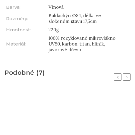
Barva
:
Vínová
Baldachýn ∅84, délka ve
Rozměry
:
složeném stavu 17,5cm
Hmotnost
:
220g
100% recyklované mikrovlákno
Materiál
:
UV50, karbon, titan, hliník,
javorové dřevo
Podobné (7)
Previous
Next