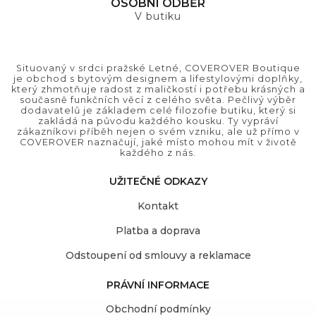
OSOBNÍ ODBĚR
V butiku
Situovaný v srdci pražské Letné, COVEROVER Boutique
je obchod s bytovým designem a lifestylovými doplňky,
který zhmotňuje radost z maličkostí i potřebu krásných a
současně funkčních věcí z celého světa. Pečlivý výběr
dodavatelů je základem celé filozofie butiku, který si
zakládá na původu každého kousku. Ty vypráví
zákazníkovi příběh nejen o svém vzniku, ale už přímo v
COVEROVER naznačují, jaké místo mohou mít v životě
každého z nás.
UŽITEČNÉ ODKAZY
Kontakt
Platba a doprava
Odstoupení od smlouvy a reklamace
PRÁVNÍ INFORMACE
Obchodní podmínky