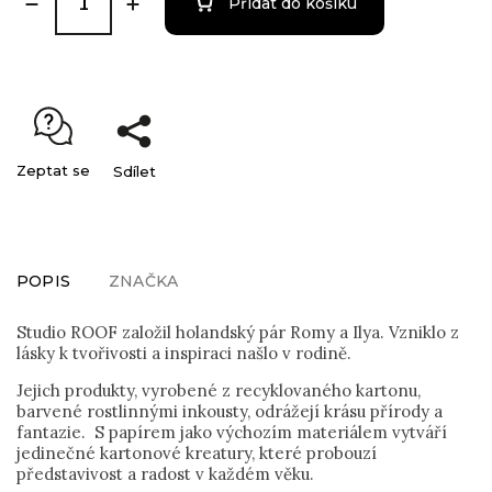
Přidat do košíku
Zeptat se
Sdílet
POPIS
ZNAČKA
Studio ROOF založil holandský pár Romy a Ilya. Vzniklo z
lásky k tvořivosti a inspiraci našlo v rodině.
Jejich produkty, vyrobené z recyklovaného kartonu,
barvené rostlinnými inkousty, odrážejí krásu přírody a
fantazie. S papírem jako výchozím materiálem vytváří
jedinečné kartonové kreatury, které probouzí
představivost a radost v každém věku.