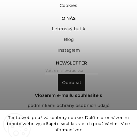
Cookies
O NÁS
Letenský butik
Blog
Instagram
NEWSLETTER
Odebírat
Vložením e-mailu souhlasíte s
podmínkami ochrany osobních údajů
Tento web používá soubory cookie. Dalším procházením
tohoto webu vyjadřujete souhlas s jejich používáním.. Více
Copyright 2026
COVEROVER
. Všechna práva
informací
zde
.
vyhrazena.