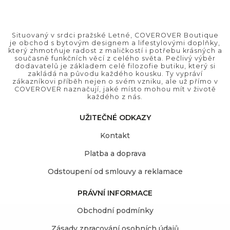
Situovaný v srdci pražské Letné, COVEROVER Boutique
je obchod s bytovým designem a lifestylovými doplňky,
který zhmotňuje radost z maličkostí i potřebu krásných a
současně funkčních věcí z celého světa. Pečlivý výběr
dodavatelů je základem celé filozofie butiku, který si
zakládá na původu každého kousku. Ty vypráví
zákazníkovi příběh nejen o svém vzniku, ale už přímo v
COVEROVER naznačují, jaké místo mohou mít v životě
každého z nás.
UŽITEČNÉ ODKAZY
Kontakt
Platba a doprava
Odstoupení od smlouvy a reklamace
PRÁVNÍ INFORMACE
Obchodní podmínky
Zásady zpracování osobních údajů