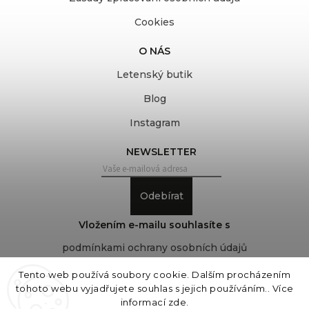
Cookies
O NÁS
Letenský butik
Blog
Instagram
NEWSLETTER
Odebírat
Vložením e-mailu souhlasíte s
podmínkami ochrany osobních údajů
Tento web používá soubory cookie. Dalším procházením
tohoto webu vyjadřujete souhlas s jejich používáním.. Více
Copyright 2026
COVEROVER
. Všechna práva
informací
zde
.