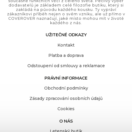
současně funkčních věcí z celého světa. Pečlivý výběr
dodavatelů je základem celé filozofie butiku, který si
zakládá na původu každého kousku. Ty vypráví
zákazníkovi příběh nejen o svém vzniku, ale už přímo v
COVEROVER naznačují, jaké místo mohou mít v životě
každého z nás.
UŽITEČNÉ ODKAZY
Kontakt
Platba a doprava
Odstoupení od smlouvy a reklamace
PRÁVNÍ INFORMACE
Obchodní podmínky
Zásady zpracování osobních údajů
Cookies
O NÁS
Letenský butik