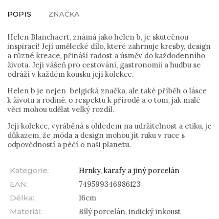
POPIS
ZNAČKA
Helen Blanchaert, známá jako helen b, je skutečnou
inspirací! Její umělecké dílo, které zahrnuje kresby, design
a různé kreace, přináší radost a úsměv do každodenního
života. Její vášeň pro cestování, gastronomii a hudbu se
odráží v každém kousku její kolekce.
Helen b je nejen belgická značka, ale také příběh o lásce
k životu a rodině, o respektu k přírodě a o tom, jak malé
věci mohou udělat velký rozdíl.
Její kolekce, vyráběná s ohledem na udržitelnost a etiku, je
důkazem, že móda a design mohou jít ruku v ruce s
odpovědností a péčí o naši planetu.
Kategorie
:
Hrnky, karafy a jiný porcelán
EAN
:
749599346986123
Délka
:
16cm
Materiál
:
Bílý porcelán, indický inkoust