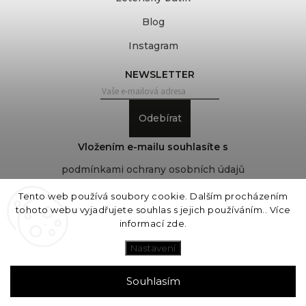
Blog
Instagram
NEWSLETTER
Odebírat
Vložením e-mailu souhlasíte s
podmínkami ochrany osobních údajů
Tento web používá soubory cookie. Dalším procházením
tohoto webu vyjadřujete souhlas s jejich používáním.. Více
Copyright 2026
COVEROVER
. Všechna práva
informací
zde
.
vyhrazena.
Upravit nastavení cookies
Nastavení
Vytvořil
Shoptet
| Design
Shoptak.cz
Souhlasím