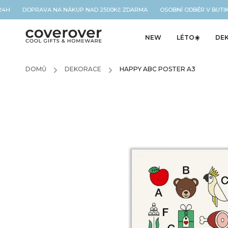
24H DOPRAVA NA NÁKUP NAD 2500Kč ZDARMA OSOBNÍ ODBĚR V BUTIKU
NEW
LÉTO☀️
DE
DOMŮ
/
DEKORACE
/
HAPPY ABC POSTER A3