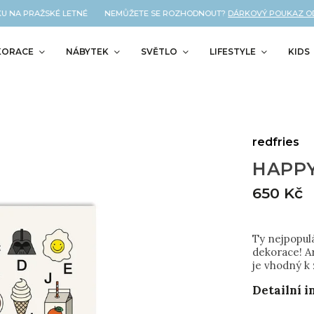
 NA PRAŽSKÉ LETNÉ NEMŮŽETE SE ROZHODNOUT?
DÁRKOVÝ POUKAZ OD NÁ
KORACE
NÁBYTEK
SVĚTLO
LIFESTYLE
KIDS
redfries
HAPPY
650 Kč
Ty nejpopulá
dekorace! A
je vhodný k
Detailní 