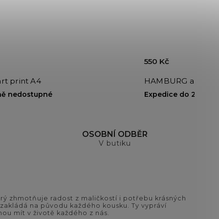
550 Kč
t print A4
HAMBURG art prin
ě nedostupné
Expedice do 24h
OSOBNÍ ODBĚR
V butiku
ý zhmotňuje radost z maličkostí i potřebu krásných
si zakládá na původu každého kousku. Ty vypráví
ou mít v životě každého z nás.