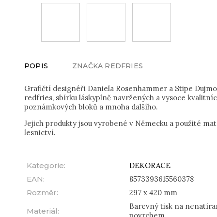
POPIS
ZNAČKA
REDFRIES
Grafičtí designéři Daniela Rosenhammer a Stipe Dujmov
redfries, sbírku láskyplně navržených a vysoce kvalitní
poznámkových bloků a mnoha dalšího.
Jejich produkty jsou vyrobené v Německu a použité mate
lesnictví.
Kategorie
:
DEKORACE
EAN
:
8573393615560378
Rozměr
:
297 x 420 mm
Barevný tisk na nenatír
Materiál
:
povrchem