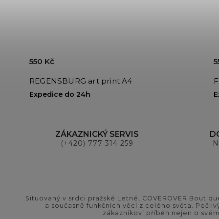
550 Kč
5
REGENSBURG art print A4
F
Expedice do 24h
E
ZÁKAZNICKÝ SERVIS
D
(+420) 777 314 259
N
Situovaný v srdci pražské Letné, COVEROVER Boutique
a současně funkčních věcí z celého světa. Pečliv
zákazníkovi příběh nejen o svém