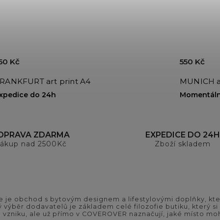
50 Kč
550 Kč
RANKFURT art print A4
MUNICH ar
xpedice do 24h
Momentáln
OPRAVA ZDARMA
EXPEDICE DO 24H
ákup nad 2500Kč
Zboží skladem
 je obchod s bytovým designem a lifestylovými doplňky, kter
ý výběr dodavatelů je základem celé filozofie butiku, který 
 vzniku, ale už přímo v COVEROVER naznačují, jaké místo moh