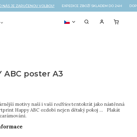
S JE ZARUČENOU VOLBOU!
EXPEDICE ZBOŽÍ SKLADEM DO 24H DOPRA
VOUCHER
% OUTLET
 ABC poster A3
rnější motivy naší i vaší r
edfries
tentokrát jako nástěnná
rtprint Happy ABC ozdobí nejen dětský pokoj ... Plakát
 zarámování.
informace