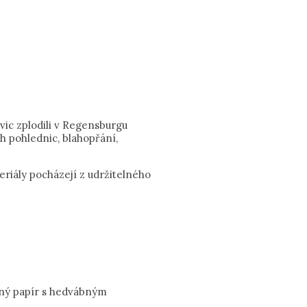
ic zplodili v Regensburgu
ch pohlednic, blahopřání,
riály pocházejí z udržitelného
aný papír s hedvábným