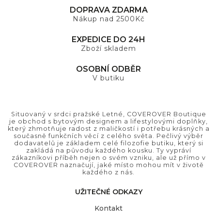
DOPRAVA ZDARMA
Nákup nad 2500Kč
EXPEDICE DO 24H
Zboží skladem
OSOBNÍ ODBĚR
V butiku
Situovaný v srdci pražské Letné, COVEROVER Boutique
je obchod s bytovým designem a lifestylovými doplňky,
který zhmotňuje radost z maličkostí i potřebu krásných a
současně funkčních věcí z celého světa. Pečlivý výběr
dodavatelů je základem celé filozofie butiku, který si
zakládá na původu každého kousku. Ty vypráví
zákazníkovi příběh nejen o svém vzniku, ale už přímo v
COVEROVER naznačují, jaké místo mohou mít v životě
každého z nás.
UŽITEČNÉ ODKAZY
Kontakt