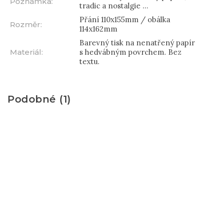
Poznámka
:
tradic a nostalgie ...
Přání 110x155mm / obálka
Rozměr
:
114x162mm
Barevný tisk na nenatřený papír
Materiál
:
s hedvábným povrchem. Bez
textu.
Podobné (1)