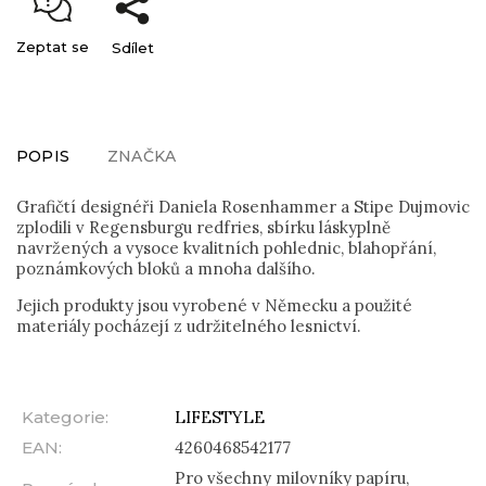
Zeptat se
Sdílet
POPIS
ZNAČKA
Grafičtí designéři Daniela Rosenhammer a Stipe Dujmovic
zplodili v Regensburgu redfries, sbírku láskyplně
navržených a vysoce kvalitních pohlednic, blahopřání,
poznámkových bloků a mnoha dalšího.
Jejich produkty jsou vyrobené v Německu a použité
materiály pocházejí z udržitelného lesnictví.
Kategorie
:
LIFESTYLE
EAN
:
4260468542177
Pro všechny milovníky papíru,