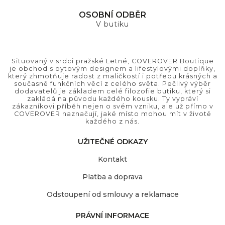
OSOBNÍ ODBĚR
V butiku
Situovaný v srdci pražské Letné, COVEROVER Boutique
je obchod s bytovým designem a lifestylovými doplňky,
který zhmotňuje radost z maličkostí i potřebu krásných a
současně funkčních věcí z celého světa. Pečlivý výběr
dodavatelů je základem celé filozofie butiku, který si
zakládá na původu každého kousku. Ty vypráví
zákazníkovi příběh nejen o svém vzniku, ale už přímo v
COVEROVER naznačují, jaké místo mohou mít v životě
každého z nás.
UŽITEČNÉ ODKAZY
Kontakt
Platba a doprava
Odstoupení od smlouvy a reklamace
PRÁVNÍ INFORMACE