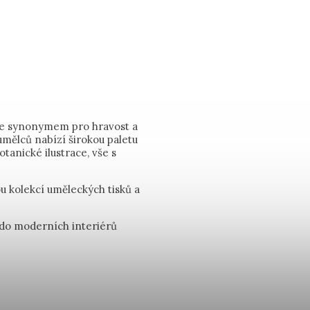
je synonymem pro hravost a
 umělců nabízí širokou paletu
tanické ilustrace, vše s
 kolekcí uměleckých tisků a
t do moderních interiérů