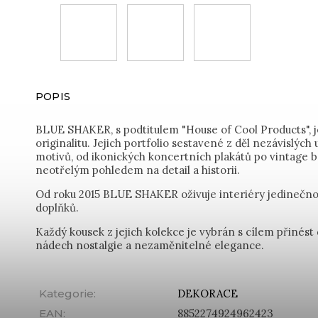
POPIS
BLUE SHAKER, s podtitulem "House of Cool Products", 
originalitu. Jejich portfolio sestavené z děl nezávislých
motivů, od ikonických koncertních plakátů po vintage bo
neotřelým pohledem na detail a historii.
Od roku 2015 BLUE SHAKER oživuje interiéry jedinečnou
doplňků.
Každý kousek z jejich kolekce je vybrán s cílem přinés
nádech nostalgie a nezaměnitelné elegance.
Kategorie
:
DEKORACE
EAN
:
8852274924962423