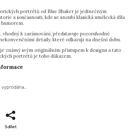
torických portrétů od Blue Shaker je jedinečným
torie a současnosti, kde se snoubí klasická umělecká díla
 humorem.
t, vhodný k zarámování, představuje pozoruhodné
 nekonvenčními detaily, které odkazují na dnešní dobu.
 je známý svým originálním přístupem k designu a tato
ických portrétů je toho důkazem.
informace
a vyprodána…
Sdílet