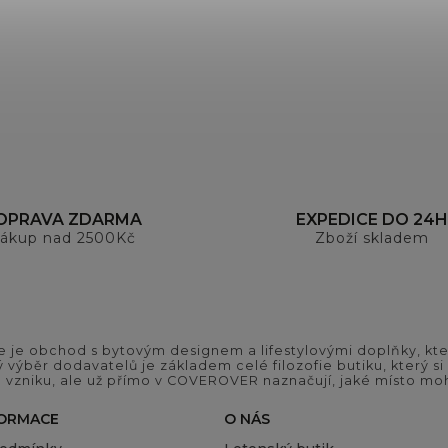
OPRAVA ZDARMA
EXPEDICE DO 24H
ákup nad 2500Kč
Zboží skladem
 je obchod s bytovým designem a lifestylovými doplňky, kter
ý výběr dodavatelů je základem celé filozofie butiku, který 
 vzniku, ale už přímo v COVEROVER naznačují, jaké místo moh
FORMACE
O NÁS