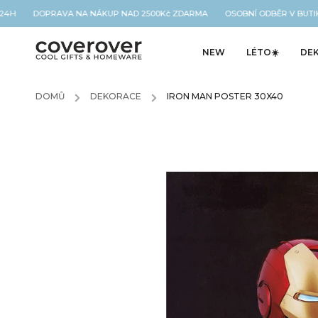
 24H DOPRAVA NA NÁKUP NAD 2500Kč ZDARMA OSOBNÍ ODBĚR V BUTIK
NEW
LÉTO☀️
DE
DOMŮ
/
DEKORACE
/
IRON MAN POSTER 30X40