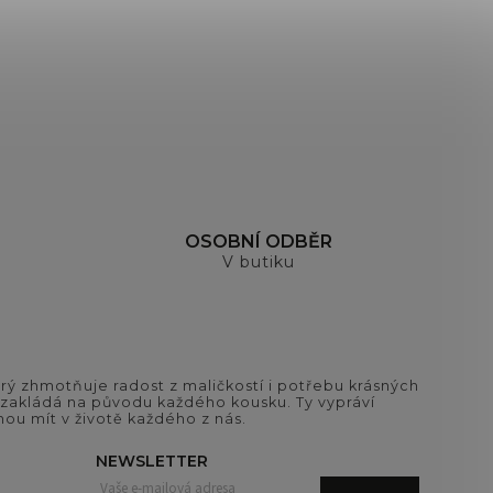
OSOBNÍ ODBĚR
V butiku
ý zhmotňuje radost z maličkostí i potřebu krásných
si zakládá na původu každého kousku. Ty vypráví
ou mít v životě každého z nás.
NEWSLETTER