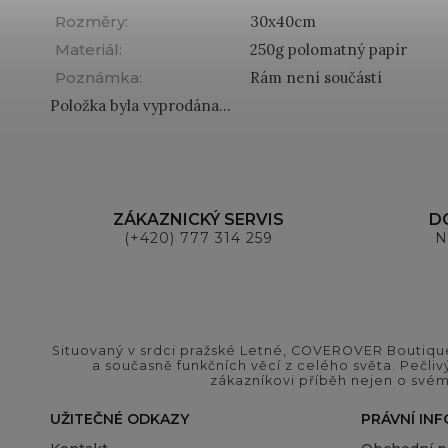
Rozměry
:
30x40cm
Materiál
:
250g polomatný papír
Poznámka
:
Rám není součástí
Položka byla vyprodána…
ZÁKAZNICKÝ SERVIS
D
(+420) 777 314 259
N
Situovaný v srdci pražské Letné, COVEROVER Boutique
a současně funkčních věcí z celého světa. Pečliv
zákazníkovi příběh nejen o svém
UŽITEČNÉ ODKAZY
PRÁVNÍ IN