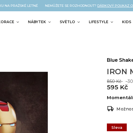
U NA PRAŽSKÉ LETNÉ NEMŮŽETE SE ROZHODNOUT?
DÁRKOVÝ POUKAZ OD 
KORACE
NÁBYTEK
SVĚTLO
LIFESTYLE
KIDS
Blue Shak
IRON 
850 Kč
–3
595 Kč
Momentál
Možnos
Sleva