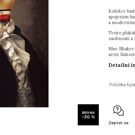
Kolekce his
spojením his
s moderním
Tento plaká
osobnosti s
Blue Shaker
série histor
Detailní 
Položka byl
850 Kč
–30 %
Zeptat se