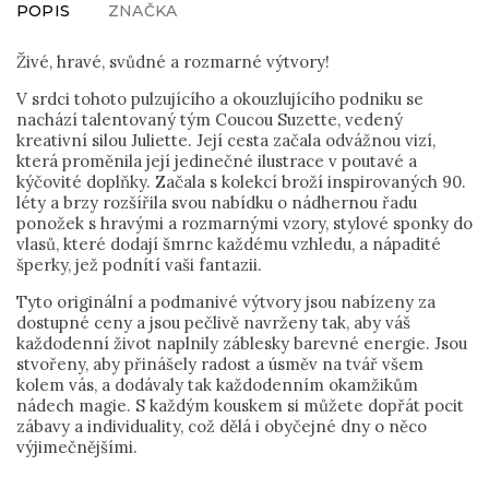
POPIS
ZNAČKA
Živé, hravé, svůdné a rozmarné výtvory!
V srdci tohoto pulzujícího a okouzlujícího podniku se
nachází talentovaný tým Coucou Suzette, vedený
kreativní silou Juliette. Její cesta začala odvážnou vizí,
která proměnila její jedinečné ilustrace v poutavé a
kýčovité doplňky. Začala s kolekcí broží inspirovaných 90.
léty a brzy rozšířila svou nabídku o nádhernou řadu
ponožek s hravými a rozmarnými vzory, stylové sponky do
vlasů, které dodají šmrnc každému vzhledu, a nápadité
šperky, jež podnítí vaši fantazii.
Tyto originální a podmanivé výtvory jsou nabízeny za
dostupné ceny a jsou pečlivě navrženy tak, aby váš
každodenní život naplnily záblesky barevné energie. Jsou
stvořeny, aby přinášely radost a úsměv na tvář všem
kolem vás, a dodávaly tak každodenním okamžikům
nádech magie. S každým kouskem si můžete dopřát pocit
zábavy a individuality, což dělá i obyčejné dny o něco
výjimečnějšími.