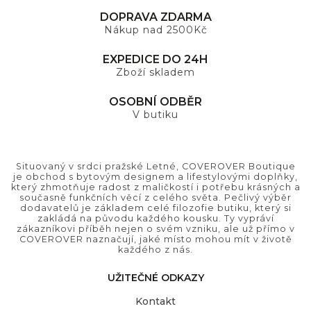
DOPRAVA ZDARMA
Nákup nad 2500Kč
EXPEDICE DO 24H
Zboží skladem
OSOBNÍ ODBĚR
V butiku
Situovaný v srdci pražské Letné, COVEROVER Boutique
je obchod s bytovým designem a lifestylovými doplňky,
který zhmotňuje radost z maličkostí i potřebu krásných a
současně funkčních věcí z celého světa. Pečlivý výběr
dodavatelů je základem celé filozofie butiku, který si
zakládá na původu každého kousku. Ty vypráví
zákazníkovi příběh nejen o svém vzniku, ale už přímo v
COVEROVER naznačují, jaké místo mohou mít v životě
každého z nás.
UŽITEČNÉ ODKAZY
Kontakt