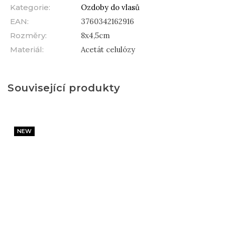
Kategorie
:
Ozdoby do vlasů
EAN
:
3760342162916
Rozměry
:
8x4,5cm
Materiál
:
Acetát celulózy
Související produkty
NEW