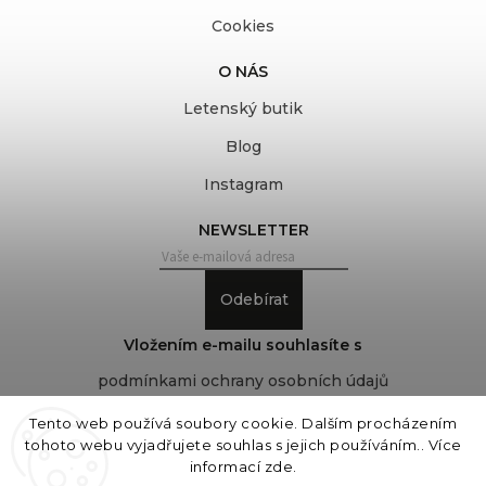
Cookies
O NÁS
Letenský butik
Blog
Instagram
NEWSLETTER
Odebírat
Vložením e-mailu souhlasíte s
podmínkami ochrany osobních údajů
Tento web používá soubory cookie. Dalším procházením
tohoto webu vyjadřujete souhlas s jejich používáním.. Více
Copyright 2026
COVEROVER
. Všechna práva
informací
zde
.
vyhrazena.