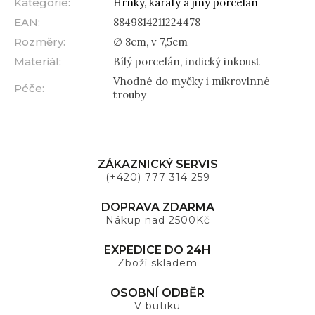
Kategorie
:
Hrnky, karafy a jiný porcelán
EAN
:
8849814211224478
Rozměry
:
∅ 8cm, v 7,5cm
Materiál
:
Bílý porcelán, indický inkoust
Vhodné do myčky i mikrovlnné
Péče
:
trouby
ZÁKAZNICKÝ SERVIS
(+420) 777 314 259
DOPRAVA ZDARMA
Nákup nad 2500Kč
EXPEDICE DO 24H
Zboží skladem
OSOBNÍ ODBĚR
V butiku