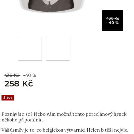
430 Kč
–40 %
430 Kč
–40 %
258 Kč
Sleva
Poznáváte se? Nebo vám možná tento porcelánový hrnek
někoho připomíná ...
Váš úsměv je to, co belgickou výtvarnici Helen b těší nejvíc.