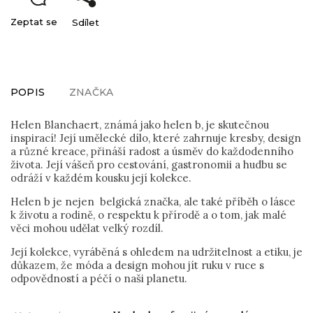
Zeptat se
Sdílet
POPIS
ZNAČKA
Helen Blanchaert, známá jako helen b, je skutečnou
inspirací! Její umělecké dílo, které zahrnuje kresby, design
a různé kreace, přináší radost a úsměv do každodenního
života. Její vášeň pro cestování, gastronomii a hudbu se
odráží v každém kousku její kolekce.
Helen b je nejen belgická značka, ale také příběh o lásce
k životu a rodině, o respektu k přírodě a o tom, jak malé
věci mohou udělat velký rozdíl.
Její kolekce, vyráběná s ohledem na udržitelnost a etiku, je
důkazem, že móda a design mohou jít ruku v ruce s
odpovědností a péčí o naši planetu.