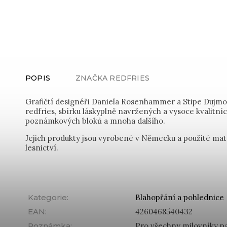
POPIS
ZNAČKA
REDFRIES
Grafičtí designéři Daniela Rosenhammer a Stipe Dujmov
redfries, sbírku láskyplně navržených a vysoce kvalitní
poznámkových bloků a mnoha dalšího.
Jejich produkty jsou vyrobené v Německu a použité mate
lesnictví.
Kategorie
:
Blahopřání a pohlednice
EAN
:
4260468540432
Poznámka
:
Pro všechny milovníky papí