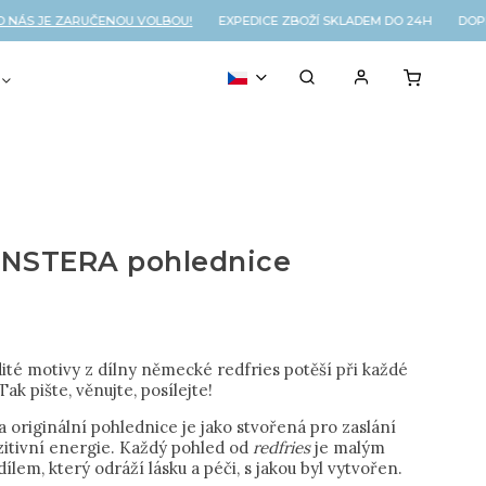
ÁS JE ZARUČENOU VOLBOU!
EXPEDICE ZBOŽÍ SKLADEM DO 24H DOPRA
VOUCHER
% OUTLET
NSTERA pohlednice
ité motivy z dílny německé redfries potěší při každé
 Tak pište, věnujte, posílejte!
a originální pohlednice je jako stvořená pro zaslání
zitivní energie. Každý pohled od
redfries
je malým
lem, který odráží lásku a péči, s jakou byl vytvořen.