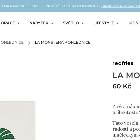
U NA PRAŽSKÉ LETNÉ NEMŮŽETE SE ROZHODNOUT?
DÁRKOVÝ POUKAZ OD N
KORACE
NÁBYTEK
SVĚTLO
LIFESTYLE
KIDS
POHLEDNICE
/
LA MONSTERA POHLEDNICE
redfries
LA MO
60 Kč
Živé a nápad
příležitosti.
Tato veselá 
radosti a po
uměleckým dí