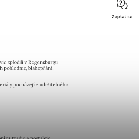
Zeptat se
ic zplodili v Regensburgu
ch pohlednic, blahopřání,
riály pocházejí z udržitelného
ru, tradic a nostalgie ...