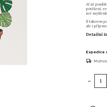
Ať už posílá
potěšení, r
své myšlenk
S takovou po
ale i příjemc
Detailní 
Expedice 
Možnost