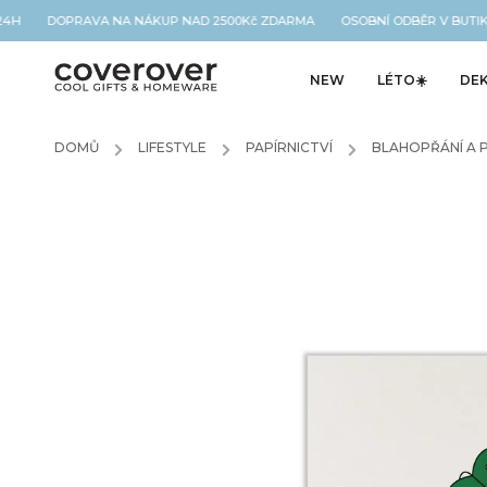
 24H DOPRAVA NA NÁKUP NAD 2500Kč ZDARMA OSOBNÍ ODBĚR V BUTIK
NEW
LÉTO☀️
DE
DOMŮ
/
LIFESTYLE
/
PAPÍRNICTVÍ
/
BLAHOPŘÁNÍ A 