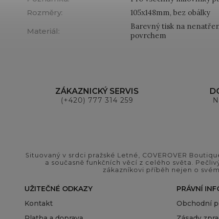
Rozměry
:
105x148mm, bez obálky
Barevný tisk na nenatře
Materiál
:
povrchem
ZÁKAZNICKÝ SERVIS
D
(+420) 777 314 259
N
Situovaný v srdci pražské Letné, COVEROVER Boutique
a současně funkčních věcí z celého světa. Pečliv
zákazníkovi příběh nejen o svém
UŽITEČNÉ ODKAZY
PRÁVNÍ IN
Kontakt
Obchodní 
Platba a doprava
Zásady zpra