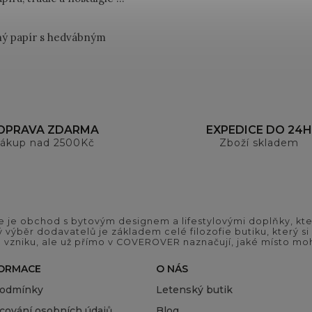
ný papír s hedvábným
OPRAVA ZDARMA
EXPEDICE DO 24H
ákup nad 2500Kč
Zboží skladem
 je obchod s bytovým designem a lifestylovými doplňky, kter
ý výběr dodavatelů je základem celé filozofie butiku, který 
 vzniku, ale už přímo v COVEROVER naznačují, jaké místo moh
FORMACE
O NÁS
podmínky
Letenský butik
cování osobních údajů
Blog