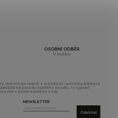
OSOBNÍ ODBĚR
V butiku
ý zhmotňuje radost z maličkostí i potřebu krásných
si zakládá na původu každého kousku. Ty vypráví
ou mít v životě každého z nás.
NEWSLETTER
Odebírat