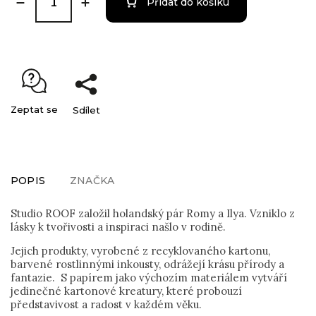
Přidat do košíku
Zeptat se
Sdílet
POPIS
ZNAČKA
Studio ROOF založil holandský pár Romy a Ilya. Vzniklo z
lásky k tvořivosti a inspiraci našlo v rodině.
Jejich produkty, vyrobené z recyklovaného kartonu,
barvené rostlinnými inkousty, odrážejí krásu přírody a
fantazie. S papírem jako výchozím materiálem vytváří
jedinečné kartonové kreatury, které probouzí
představivost a radost v každém věku.