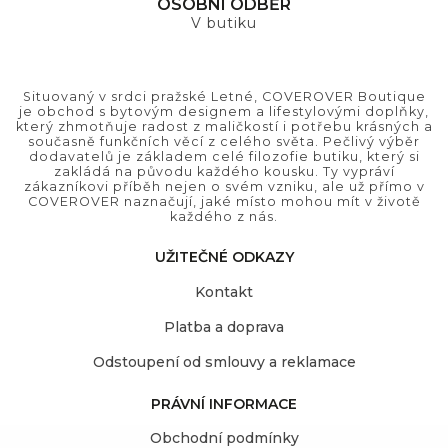
OSOBNÍ ODBĚR
V butiku
Situovaný v srdci pražské Letné, COVEROVER Boutique
je obchod s bytovým designem a lifestylovými doplňky,
který zhmotňuje radost z maličkostí i potřebu krásných a
současně funkčních věcí z celého světa. Pečlivý výběr
dodavatelů je základem celé filozofie butiku, který si
zakládá na původu každého kousku. Ty vypráví
zákazníkovi příběh nejen o svém vzniku, ale už přímo v
COVEROVER naznačují, jaké místo mohou mít v životě
každého z nás.
UŽITEČNÉ ODKAZY
Kontakt
Platba a doprava
Odstoupení od smlouvy a reklamace
PRÁVNÍ INFORMACE
Obchodní podmínky