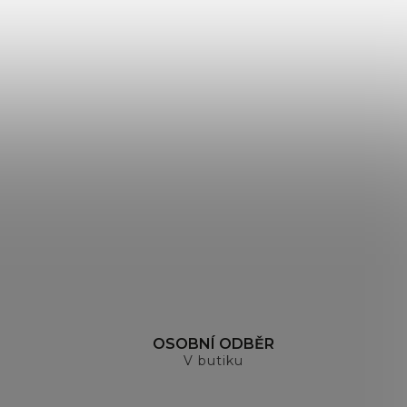
OSOBNÍ ODBĚR
V butiku