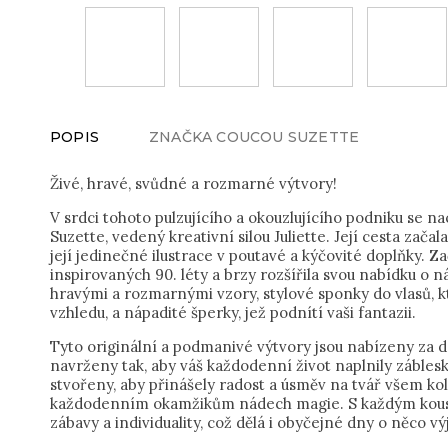
POPIS
ZNAČKA
COUCOU SUZETTE
Živé, hravé, svůdné a rozmarné výtvory!
V srdci tohoto pulzujícího a okouzlujícího podniku se 
Suzette, vedený kreativní silou Juliette. Její cesta zača
její jedinečné ilustrace v poutavé a kýčovité doplňky. Za
inspirovaných 90. léty a brzy rozšířila svou nabídku o
hravými a rozmarnými vzory, stylové sponky do vlasů, 
vzhledu, a nápadité šperky, jež podnítí vaši fantazii.
Tyto originální a podmanivé výtvory jsou nabízeny za d
navrženy tak, aby váš každodenní život naplnily zábles
stvořeny, aby přinášely radost a úsměv na tvář všem kol
každodenním okamžikům nádech magie. S každým kous
zábavy a individuality, což dělá i obyčejné dny o něco v