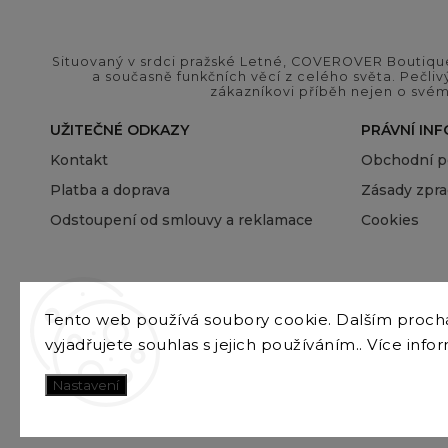
Situovaný v srdci pražské Letné, COVEROVER Boutique
a současně funkčních věcí z celého světa. Pečliv
zákazníkovi příběh nejen o svém
UŽITEČNÉ ODKAZY
PRÁVNÍ IN
Kontakt
Obchodní 
Platba a doprava
Zásady zpra
Odstoupení od smlouvy a reklamace
Cookies
Tento web používá soubory cookie. Dalším proc
vyjadřujete souhlas s jejich používáním.. Více info
Nastavení