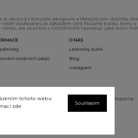
 je obchod s bytovým designem a lifestylovými doplňky, kter
ý výběr dodavatelů je základem celé filozofie butiku, který 
 vzniku, ale už přímo v COVEROVER naznačují, jaké místo moh
FORMACE
O NÁS
podmínky
Letenský butik
cování osobních údajů
Blog
Instagram
házením tohoto webu
Copyright 2026
COVEROVER
. Všechna práva vyhrazena.
Souhlasím
Upravit nastavení cookies
rmací
zde
.
Vytvořil
Shoptet
| Design
Shoptak.cz