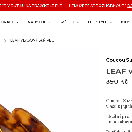
 V BUTIKU NA PRAŽSKÉ LETNÉ NEMŮŽETE SE ROZHODNOUT?
DÁRK
KORACE
NÁBYTEK
SVĚTLO
LIFESTYLE
KIDS
/
LEAF VLASOVÝ SKŘIPEC
Coucou Su
LEAF v
390 Kč
Coucou Suzet
vlasů s jeji
Ideální pro 
malá zábavn
Perfektní li