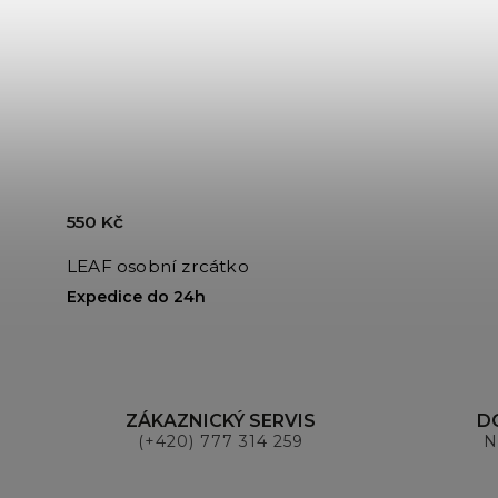
550 Kč
LEAF osobní zrcátko
Expedice do 24h
ZÁKAZNICKÝ SERVIS
D
(+420) 777 314 259
N