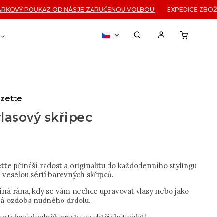
OVÝ POUKAZ OD NÁS JE ZARUČENOU VOLBOU!
EXPEDICE ZBOŽÍ 
VOUCHER
% OUTLET
zette
lasový skřipec
te přináší radost a originalitu do každodenního stylingu
ch veselou sérií barevných skřipců.
líná rána, kdy se vám nechce upravovat vlasy nebo jako
á ozdoba nudného drdolu.
festylový doplněk pro ty co chtějí být vidět!