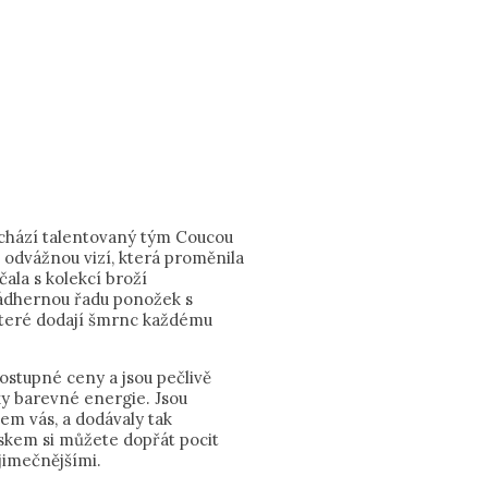
nachází talentovaný tým Coucou
la odvážnou vizí, která proměnila
čala s kolekcí broží
 nádhernou řadu ponožek s
které dodají šmrnc každému
ostupné ceny a jsou pečlivě
ky barevné energie. Jsou
em vás, a dodávaly tak
kem si můžete dopřát pocit
ýjimečnějšími.