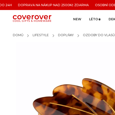
DO 24H DOPRAVA NA NÁKUP NAD 2500Kč ZDARMA OSOBNÍ ODBĚR
NEW
LÉTO☀️
DE
DOMŮ
/
LIFESTYLE
/
DOPLŇKY
/
OZDOBY DO VLASŮ